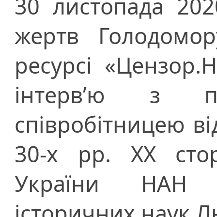
30 листопада 202
жертв Голодомор
ресурсі «Цензор.
інтерв’ю з п
співробітницею від
30-х рр. ХХ стор
України НАН 
історичних наук 