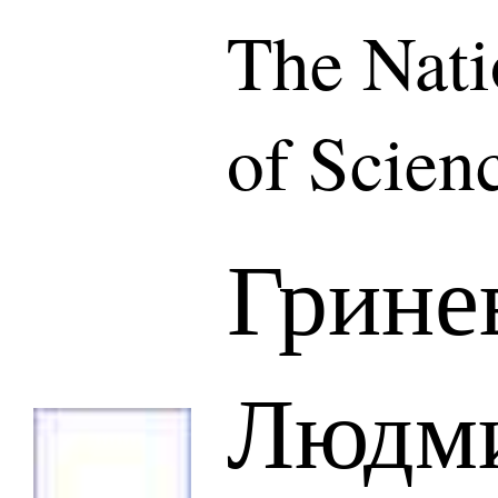
The Nat
of Scien
Грине
Людм