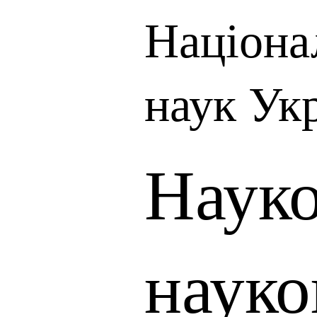
Націона
наук Ук
Науко
науко