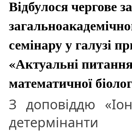
Відбулося чергове з
загальноакадемічно
семінару у галузі п
«Актуальні питання 
математичної біолог
З доповіддю «Іо
детермінанти