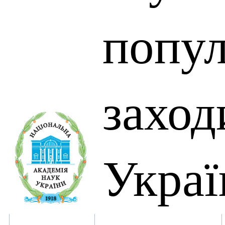
попул
захо
Украї