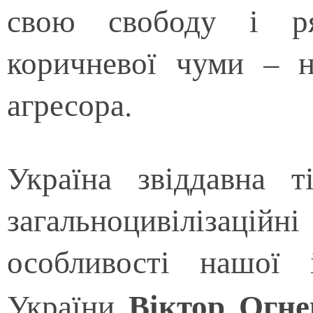
свою свободу і ря
коричневої чуми – н
агресора.
Україна звіддавна т
загальноцивілізаційн
особливості нашої 
Віктор Огне
України