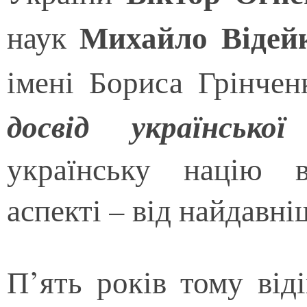
Михайло Відей
наук
імені Бориса Грінчен
досвід української 
українську націю в
аспекті – від найдавні
П’ять років тому від