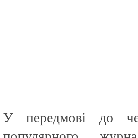
У передмові до че
популярного журна