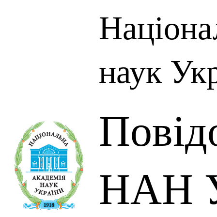
Націона
наук Ук
Повід
НАН У