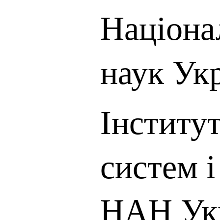
Націона
наук Ук
Інститу
систем і
НАН Ук