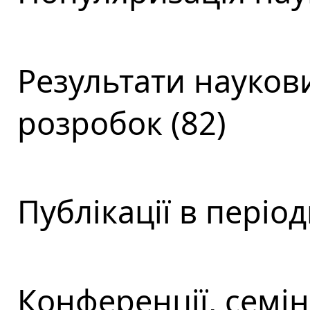
Результати наукови
розробок (82)
Публікації в періо
Конференції, семін