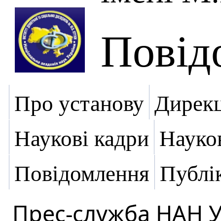
Повід
Про установу
Дирекц
Наукові кадри
Науко
Повідомлення
Публік
Прес-служба НАН 