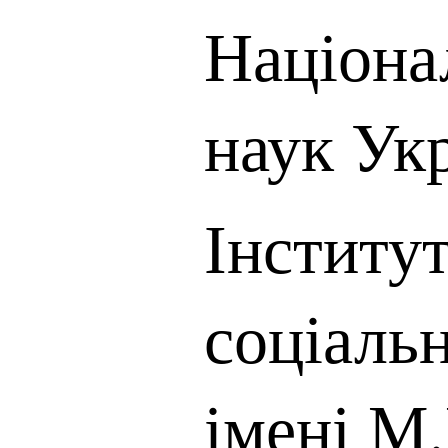
Націона
наук Ук
Інститут
соціаль
імені М