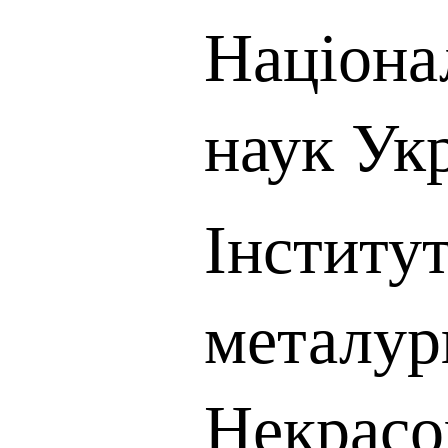
Націона
наук Ук
Інститут
металургі
Некрас