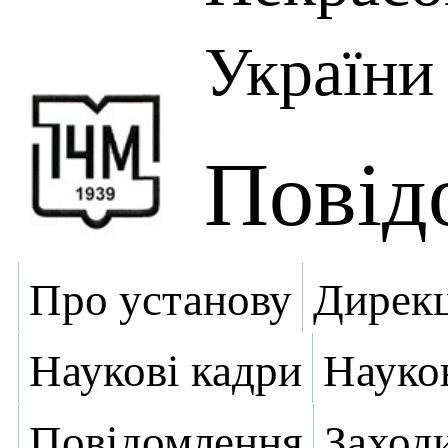
України
Повід
Про установу
Дирекц
Наукові кадри
Науко
Повідомлення
Заход