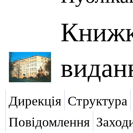
Книжк
видан
Дирекція
Структура
Повідомлення
Заход