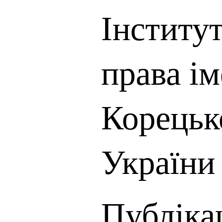
Інститут
права ім
Корець
України
Публікац