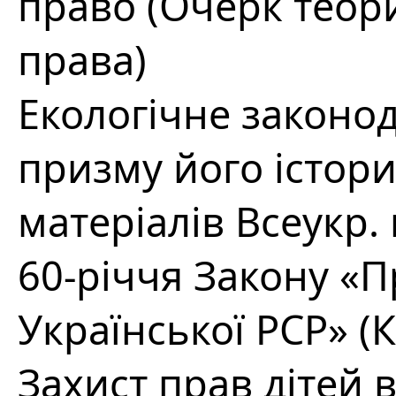
право (Очерк тео
права)
Екологічне законо
призму його істори
матеріалів Всеукр.
60-річчя Закону «
Української РСР» (Ки
Захист прав дітей 