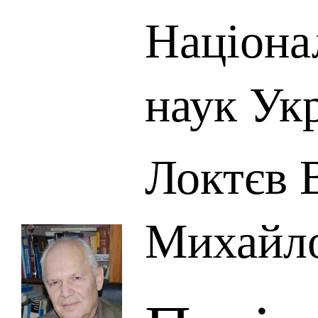
Націона
наук Ук
Локтєв 
Михайл