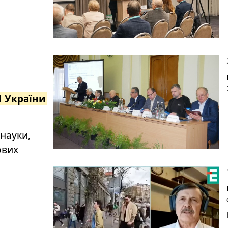
Н України
 науки,
ових