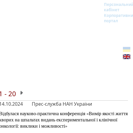
Персональни
кабінет
Корпоративн
портал
1 - 20
14.10.2024
Прес-служба НАН України
Відбулася науково-практична конференція «Вимір якості життя
хворих на шпальтах видань експериментальної і клінічної
онкології: виклики і можливості»