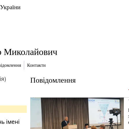
 України
р Миколайович
ідомлення
Контакти
я)
Повідомлення
нь імені