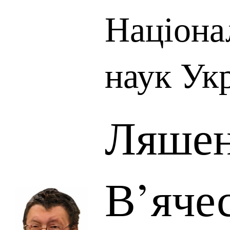
Націона
наук Ук
Ляше
В’яче