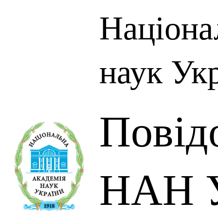
Націона
наук Ук
Повід
НАН У