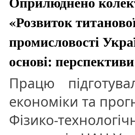
Оприлюднено колек
«Розвиток титанової
промисловості Украї
основі: перспектив
Працю підготува
економіки та прог
Фізико-технологіч