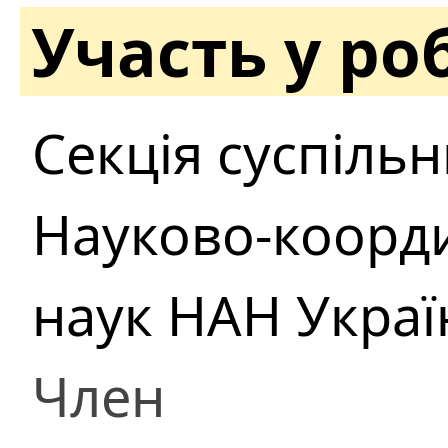
Участь у ро
Секція суспільн
Науково-коорди
наук НАН Украї
Член