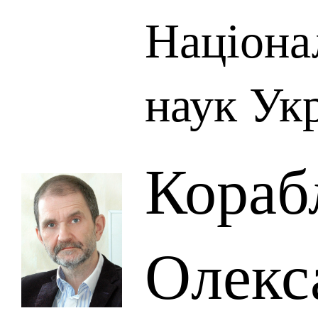
Націона
наук Ук
Кораб
Олекс