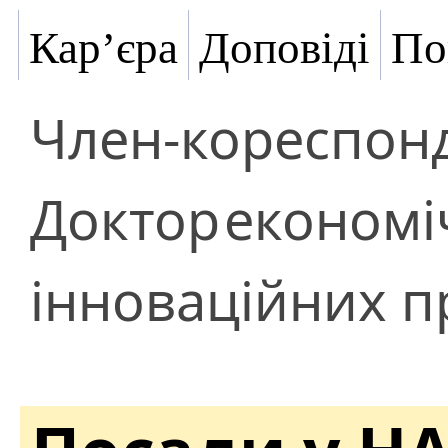
Кар’єра
Доповіді
По
Член-кореспон
Доктор
економі
інноваційних п