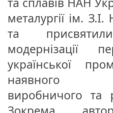
та сплавів НАН Укр
металургії ім. З.І
та присвятил
модернізації пе
української про
наявного нау
виробничого та р
Зокрема, авт