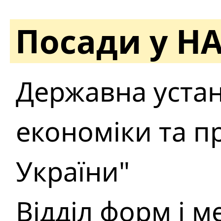
Посади у Н
Державна устан
економіки та 
України"
Відділ форм і м