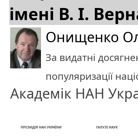
імені В. І. Вер
Онищенко Ол
За видатні досягнен
популяризації нац
Академік НАН Укр
ПРЕЗИДІЯ НАН УКРАЇНИ
ГАЛУЗІ НАУК