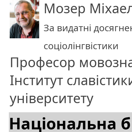
Мозер Міхае
За видатні досягнен
соціолінгвістики
Професор мовозн
Інститут славістик
університету
Національна б