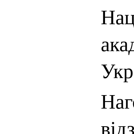
Нац
ака
Укр
Наг
від