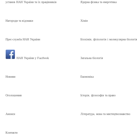
установ НАН України та їх працівників
Ядерна фізика та енергетика
Нагороди та відзнаки
Хімія
Прес-служба НАН України
Біохімія, фізіологія і молекулярна біологі
НАН України у Facebook
Загальна біологія
Новини
Економіка
Оголошення
Історія, філософія та право
Анонси
Література, мова та мистецтвознавство
Контакти