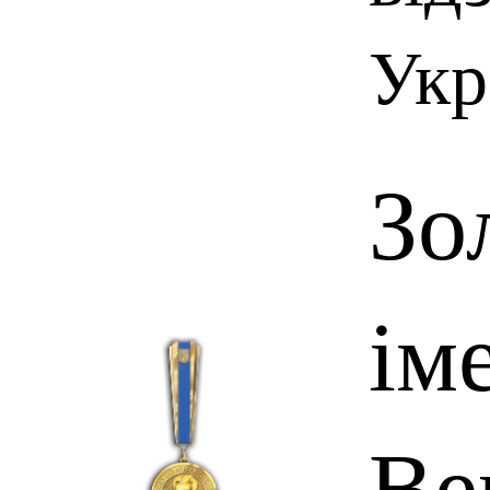
Укр
Зо
іме
Ве