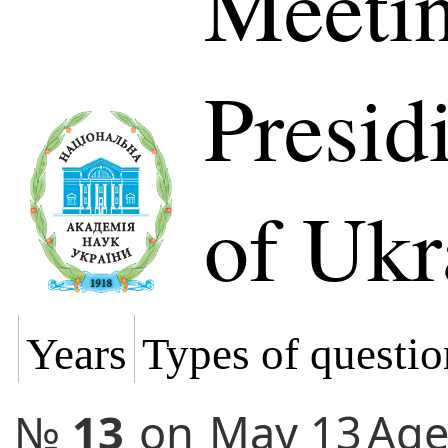
Meetin
Presi
of Ukr
Years
Types of questio
№
13
on
May 13
Ag