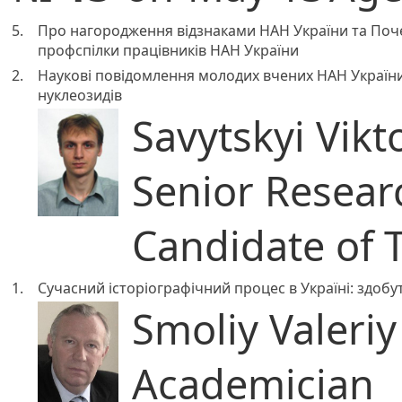
5.
Про нагородження відзнаками НАН України та Поч
профспілки працівників НАН України
2.
Наукові повідомлення молодих вчених НАН України
нуклеозидів
Savytskyi Vikto
Senior Resear
Candidate of 
1.
Сучасний історіографічний процес в Україні: здобу
Smoliy Valeriy
Academician