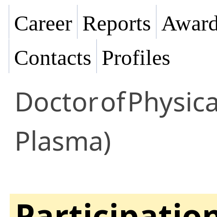
Career
Reports
Award
Contacts
Profiles
Doctor
of
Physica
Plasma)
Participatio