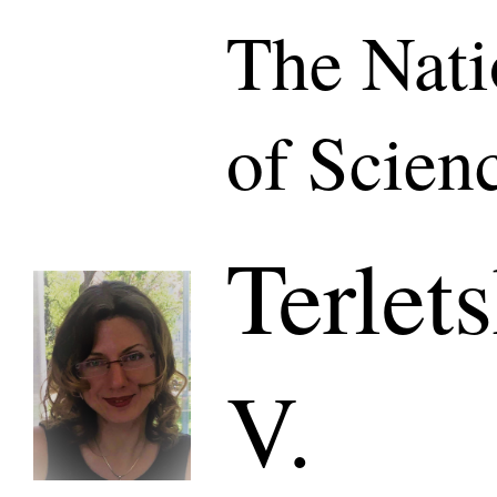
The Nat
of Scien
Terlet
V.