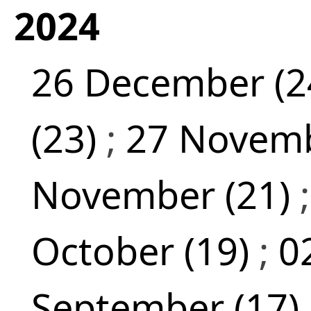
2024
26 December (2
(23)
;
27 Novemb
November (21)
October (19)
;
0
September (17)