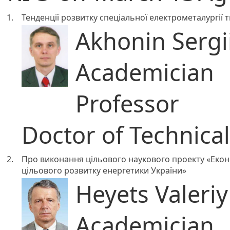
1.
Тенденції розвитку спеціальної електрометалургії т
Akhonin Sergii
Academician
Professor
Doctor of Technica
2.
Про виконання цільового наукового проекту «Економ
цільового розвитку енергетики України»
Heyets Valeriy
Academician