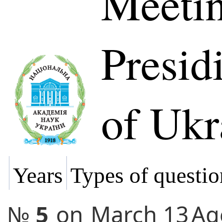
Meetin
Presi
of Ukr
Years
Types of questio
№
5
on
March 13
Ag