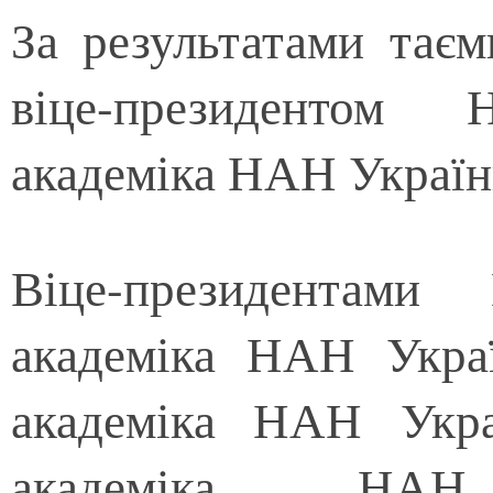
За результатами тає
віце-президентом
академіка НАН Україн
Віце-президентам
академіка НАН Украї
академіка НАН Укра
академіка НА