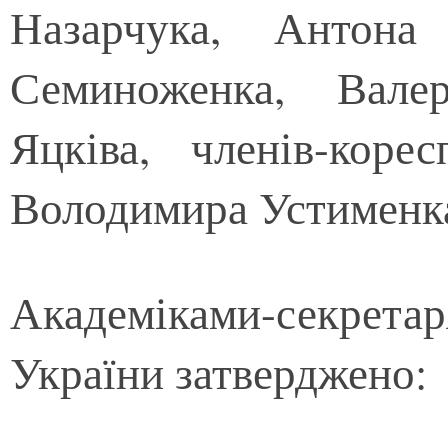
Назарчука, Антона
Семиноженка, Вале
Яцківа, членів-кор
Володимира Устименка
Академіками-секре
України затверджено: