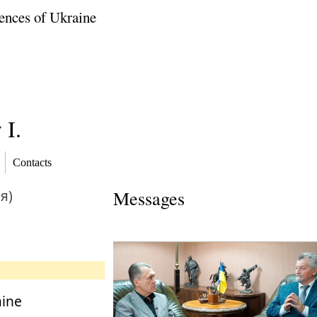
ences of Ukraine
 I.
Contacts
я)
Messages
aine