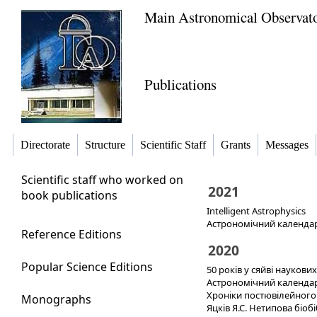
Main Astronomical Observat
Publications
Directorate
Structure
Scientific Staff
Grants
Messages
Scientific staff who worked on
2021
book publications
Intelligent Astrophysics
Астрономічний календар
Reference Editions
2020
Popular Science Editions
50 років у сяйві наукових
Астрономічний календар
Хроніки постювілейного
Monographs
Яцків Я.С. Нетипова біоб