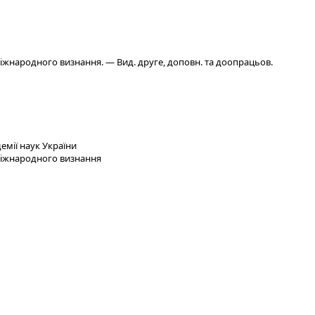
 міжнародного визнання. — Вид. друге, доповн. та доопрацьов.
емії наук України
 міжнародного визнання