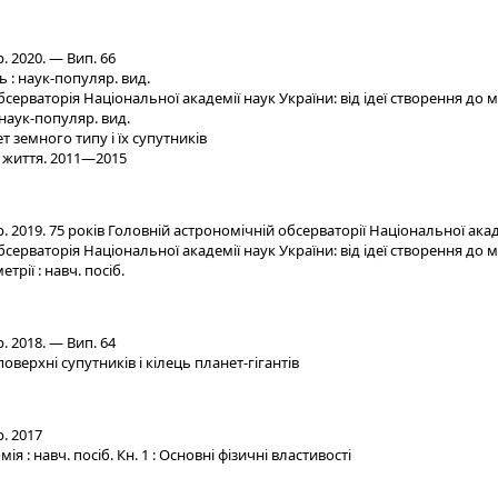
 2020. — Вип. 66
 : наук-популяр. вид.
серваторія Національної академії наук України: від ідеї створення до
наук-популяр. вид.
 земного типу і їх супутників
 життя. 2011—2015
 2019. 75 років Головній астрономічній обсерваторії Національної акад
серваторія Національної академії наук України: від ідеї створення до
трії : навч. посіб.
 2018. — Вип. 64
оверхні супутників і кілець планет-гігантів
. 2017
 : навч. посіб. Кн. 1 : Основні фізичні властивості