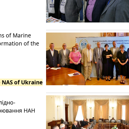
ems of Marine
rmation of the
e NAS of Ukraine
лідно-
арювання НАН