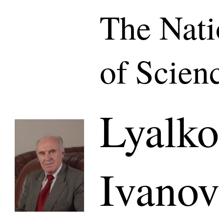
The Nat
of Scien
Lyalk
Ivanov