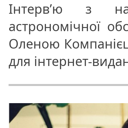
Інтерв’ю з на
астрономічної об
Оленою Компанієц
для інтернет-вида