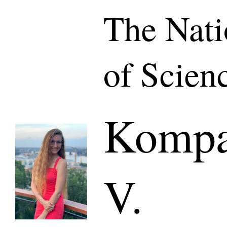
The Nat
of Scien
Kompa
V.