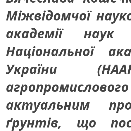
Міжвідомчої науко
академії наук
Національної ак
України (Н
агропромислового 
актуальним про
ґрунтів, що по