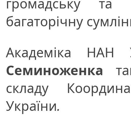
громадську та п
багаторічну сумлін
Академіка НАН
Семиноженка
так
складу Координ
України
.