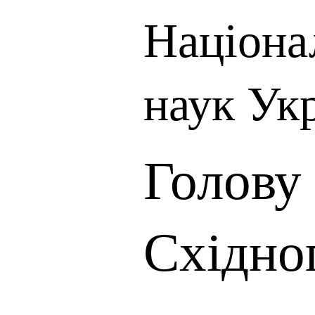
Націона
наук Ук
Голову
Східно