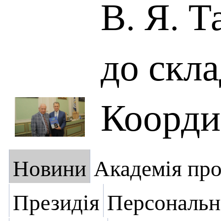
В. Я. Т
до скла
Коорди
Новини
Академія пр
Президія
Персональн