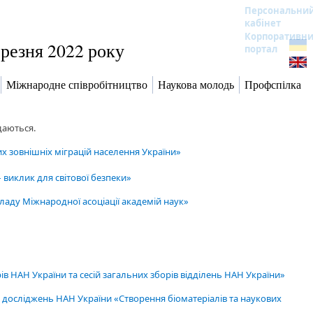
Персональни
кабінет
Корпоративн
ерезня 2022 року
портал
Міжнародне співробітництво
Наукова молодь
Профспілка
даються.
х зовнішніх міграцій населення України»
– виклик для світової безпеки»
кладу Міжнародної асоціації академій наук»
ів НАН України та сесій загальних зборів відділень НАН України»
 досліджень НАН України «Створення біоматеріалів та наукових