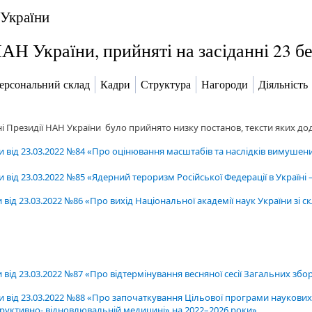
 України
АН України, прийняті на засіданні 23 б
ерсональний склад
Кадри
Структура
Нагороди
Діяльність
нні Президії НАН України було прийнято низку постанов, тексти яких до
и від 23.03.2022 №84 «Про оцінювання масштабів та наслідків вимушени
 від 23.03.2022 №85 «Ядерний тероризм Російської Федерації в Україні 
від 23.03.2022 №86 «Про вихід Національної академії наук України зі с
від 23.03.2022 №87 «Про відтермінування весняної сесії Загальних збор
и від 23.03.2022 №88 «Про започаткування Цільової програми наукових
структивно- відновлювальній медицині» на 2022–2026 роки»