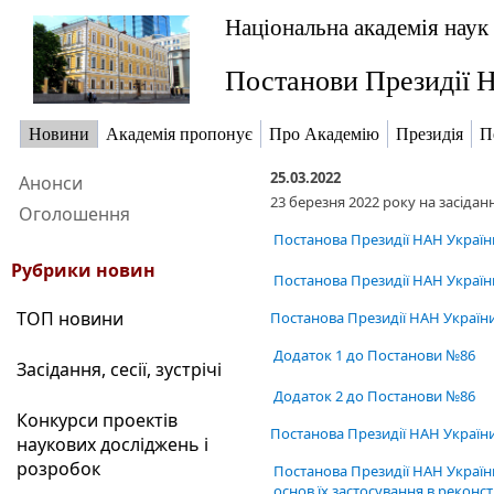
Національна академія наук
Постанови Президії Н
Новини
Академія пропонує
Про Академію
Президія
П
25.03.2022
Анонси
23 березня 2022 року на засіда
Оголошення
Постанова Президії НАН Україн
Рубрики новин
Постанова Президії НАН України
ТОП новини
Постанова Президії НАН України 
Додаток 1 до Постанови №86
Засідання, сесії, зустрічі
Додаток 2 до Постанови №86
Конкурси проектів
Постанова Президії НАН України 
наукових досліджень і
розробок
Постанова Президії НАН Україн
основ їх застосування в рекон