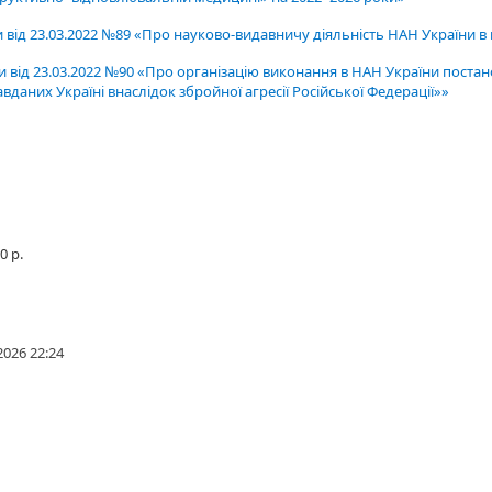
 від 23.03.2022 №89 «Про науково-видавничу діяльність НАН України в
и від 23.03.2022 №90 «Про організацію виконання в НАН України поста
вданих Україні внаслідок збройної агресії Російської Федерації»»
0 р.
2026 22:24