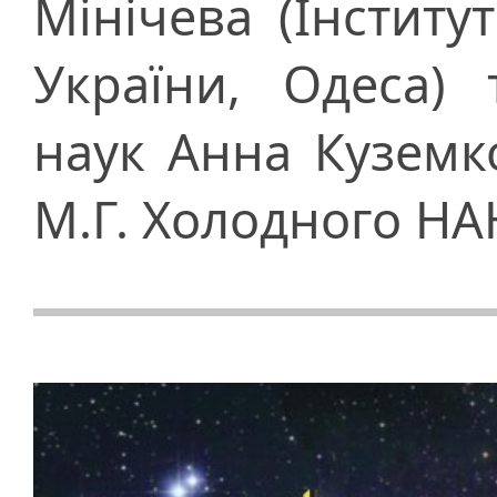
Мінічева (Інститу
України, Одеса) 
наук Анна Куземко
М.Г. Холодного НАН