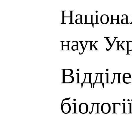
Націона
наук Ук
Відділе
біологі