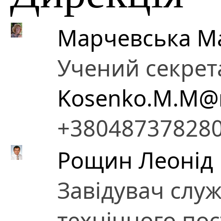
Марчевська М
Учений секрет
Kosenko.M.M@n
+38048737828
Рощин Леонід
Завідувач слу
технічного по