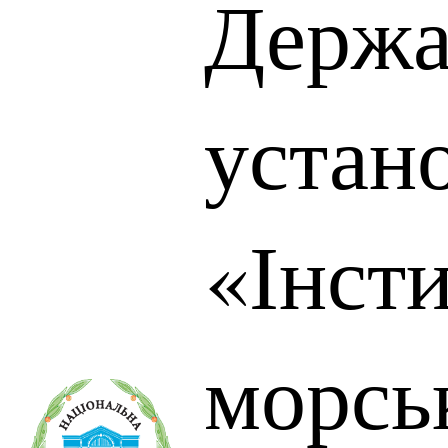
Держа
устан
«Інст
морськ