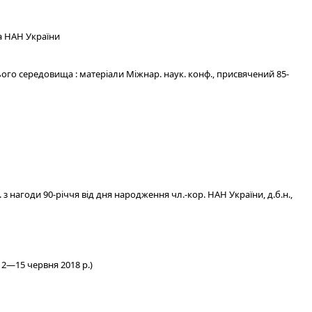
а НАН України
го середовища : матеріали Міжнар. наук. конф., присвячений 85-
з нагоди 90-річчя від дня народження чл.-кор. НАН України, д.б.н.,
12—15 червня 2018 р.)