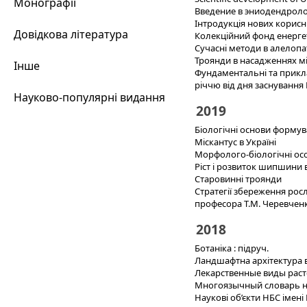
Монографії
Введение в эниодендрол
Інтродукція нових корисн
Довідкова література
Колекційний фонд енерге
Сучасні методи в алелопа
Троянди в насадженнях мі
Інше
Фундаментальні та прикла
річчю від дня заснування
Науково-популярні видання
2019
Біологічні основи формув
Міскантус в Україні
Морфолого-біологічні осо
Ріст і розвиток шипшини в
Старовинні троянди
Стратегії збереження росл
професора Т.М. Черевченк
2018
Ботаніка : підруч.
Ландшафтна архітектура в 
Лекарственные виды расте
Многоязычный словарь на
Наукові об’єкти НБС імен