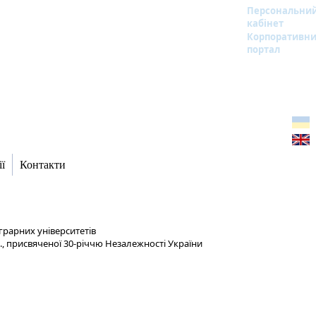
Персональни
кабінет
Корпоративн
портал
ї
Контакти
аграрних університетів
ф., присвяченої 30-річчю Незалежності України