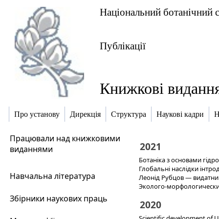
Національний ботанічний 
Публікації
Книжкові виданн
Про установу
Дирекція
Структура
Наукові кадри
Н
Працювали над книжковими
2021
виданнями
Ботаніка з основами гідро
Глобальні наслідки інтрод
Навчальна література
Леонід Рубцов — видатни
Эколого-морфологически
Збірники наукових праць
2020
Scientific development of U