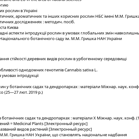
огию
их рослин в Україні
тичних, ароматичних та інших корисних рослин НБС імені М.М. Гришк
тичних дослідженнях : методич. посіб.
ста Києва
дні аспекти інтродукції рослин в умовах глобальних змін навколишньо
 Національного ботанічного саду ім. М.М. Гришка НАН України
ання стійкості деревних видів рослин в урбогенному середовищі
бливості однодомних генотипів Саnnabis sativa L.
 умовах інтродукції
ин у ботанічних садах та дендропарках : матеріали Міжнар. наук. конф. 
о (25—27 лют. 2019 р.)
ботанічних садах та дендропарках : матеріали Х Міжнар. наук. конф. (
ний = Medicinal Plants [Электронный ресурс]
званий видов растений [Электронный ресурс]
і М.М. Гришка НАН України, що становлять національне надбання