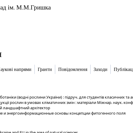
сад ім. М.М.Гришка
я
аукові напрями
Гранти
Повідомлення
Заходи
Публікаці
ботаніки (водні рослини України) : підруч. для студентів класичних та 
укції рослин в умовах кліматичних змін : матеріали Міжнар. наук. кон
й ландшафтний архітектор
е и энергоинформационные основы концепции фитогенного поля
kraine and EU in the area of natural sciences