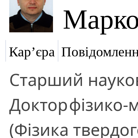
Марко
Кар’єра
Повідомлен
Старший науков
Доктор
фізико-
(Фізика твердог