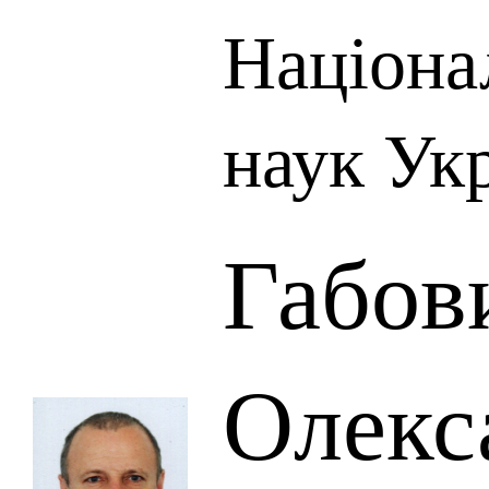
Націона
наук Ук
Габов
Олекс