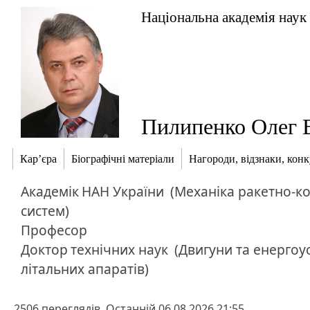
Національна академія наук
Пилипенко Олег В
Кар’єра
Біографічні матеріали
Нагороди, відзнаки, кон
Академік
НАН України
(Механіка ракетно-к
систем)
Професор
Доктор
технічних наук
(Двигуни та енергоу
літальних апаратів)
2506 переглядів. Останній 06.08.2026 21:55