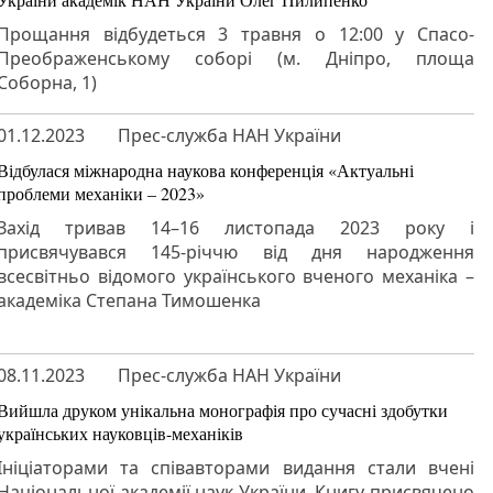
Прощання відбудеться 3 травня о 12:00 у Спасо-
Преображенському соборі (м. Дніпро, площа
Соборна, 1)
01.12.2023
Прес-служба НАН України
Відбулася міжнародна наукова конференція «Актуальні
проблеми механіки – 2023»
Захід тривав 14–16 листопада 2023 року і
присвячувався 145-річчю від дня народження
всесвітньо відомого українського вченого механіка –
академіка Степана Тимошенка
08.11.2023
Прес-служба НАН України
Вийшла друком унікальна монографія про сучасні здобутки
українських науковців-механіків
Ініціаторами та співавторами видання стали вчені
Національної академії наук України. Книгу присвячено