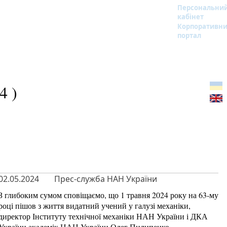
Персональни
кабінет
Корпоративн
портал
4 )
02.05.2024
Прес-служба НАН України
З глибоким сумом сповіщаємо, що 1 травня 2024 року на 63-му
році пішов з життя видатний учений у галузі механіки,
директор Інституту технічної механіки НАН України і ДКА
України академік НАН України Олег Пилипенко