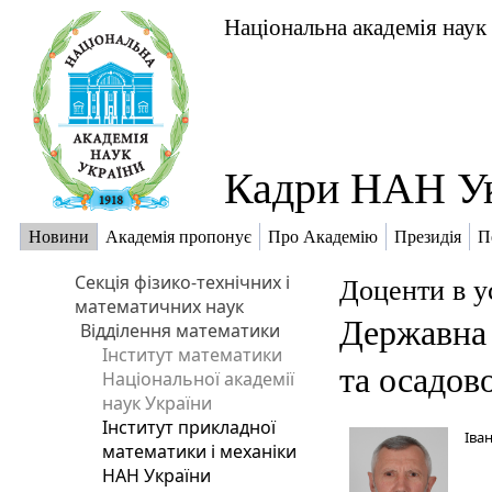
Національна академія наук
Кадри НАН У
Новини
Академія пропонує
Про Академію
Президія
П
Секція фізико-технічних і
Доценти в 
математичних наук
Державна 
Відділення математики
Інститут математики
та осадов
Національної академії
наук України
Інститут прикладної
Іва
математики і механіки
НАН України