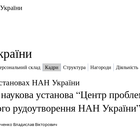
 України
країни
ерсональний склад
Кадри
Структура
Нагороди
Діяльність
установах НАН України
наукова установа “Центр проблем 
ого рудоутворення НАН України
нченко Владислав Вікторович