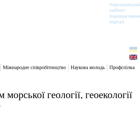
Персональни
кабінет
Корпоративн
портал
Міжнародне співробітництво
Наукова молодь
Профспілка
морської геології, геоекології
”