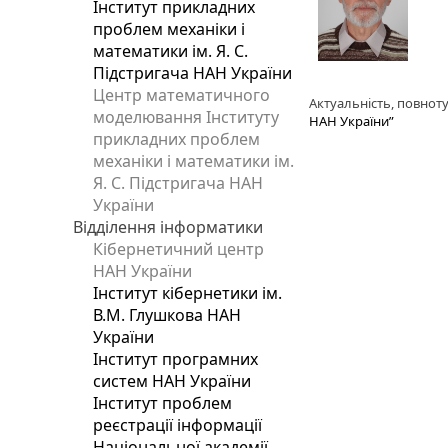
Інститут прикладних
проблем механіки і
математики ім. Я. С.
Підстригача НАН України
Центр математичного
Актуальність, повноту
моделювання Інституту
НАН України”
прикладних проблем
механіки і математики ім.
Я. С. Підстригача НАН
України
Відділення інформатики
Кібернетичний центр
НАН України
Інститут кібернетики ім.
В.М. Глушкова НАН
України
Інститут програмних
систем НАН України
Інститут проблем
реєстрації інформації
Національної академії