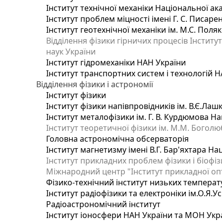
Інститут технічної механіки Національної ак
Інститут проблем міцності імені Г. С. Писаре
Інститут геотехнічної механіки ім. М.С. Поля
Відділення фізики гірничих процесів Інститу
наук України
Інститут гідромеханіки НАН України
Інститут транспортних систем і технологій 
Відділення фізики і астрономії
Інститут фізики
Інститут фізики напівпровідників ім. В.Є.Ла
Інститут металофізики ім. Г. В. Курдюмова На
Інститут теоретичної фізики ім. М.М. Боголю
Головна астрономічна обсерваторія
Інститут магнетизму імені В.Г. Бар'яхтара На
Інститут прикладних проблем фізики і біофі
Міжнародний центр "Інститут прикладної оп
Фізико-технічний інститут низьких температур
Інститут радіофізики та електроніки ім.О.Я.У
Радіоастрономічний інститут
Інститут іоносфери НАН України та МОН Укр