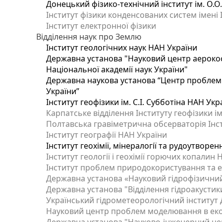
Донецький фізико-технічний інститут ім. О.О
Інститут фізики конденсованих систем імені 
Інститут електронної фізики
Відділення наук про Землю
Інститут геологічних наук НАН України
Державна установа "Науковий центр аерокос
Національної академії наук України"
Державна наукова установа “Центр проблем м
України”
Інститут геофізики ім. С.І. Субботіна НАН Укр
Карпатське відділення Інституту геофізики ім
Полтавська гравіметрична обсерваторія Інсти
Інститут географії НАН України
Інститут геохімії, мінералогії та рудоутворе
Інститут геології і геохімії горючих копалин
Інститут проблем природокористування та е
Державна установа «Науковий гідрофізичний
Державна установа "Відділення гідроакустики
Український гідрометеорологічний інститут
Науковий центр проблем моделювання в еколо