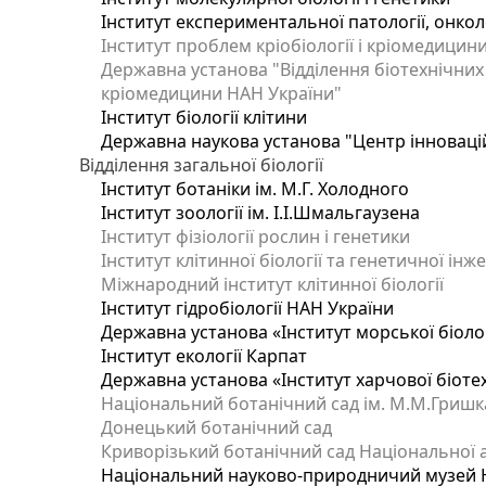
Інститут експериментальної патології, онколог
Інститут проблем кріобіології і кріомедицин
Державна установа "Відділення біотехнічних 
кріомедицини НАН України"
Інститут біології клітини
Державна наукова установа "Центр інноваці
Відділення загальної біології
Інститут ботаніки ім. М.Г. Холодного
Інститут зоології ім. І.І.Шмальгаузена
Інститут фізіології рослин і генетики
Інститут клітинної біології та генетичної інж
Міжнародний інститут клітинної біології
Інститут гідробіології НАН України
Державна установа «Інститут морської біоло
Інститут екології Карпат
Державна установа «Інститут харчової біотех
Національний ботанічний сад ім. М.М.Гришк
Донецький ботанічний сад
Криворізький ботанічний сад Національної а
Національний науково-природничий музей На