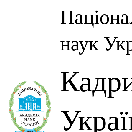
Націона
наук Ук
Кадр
Украї