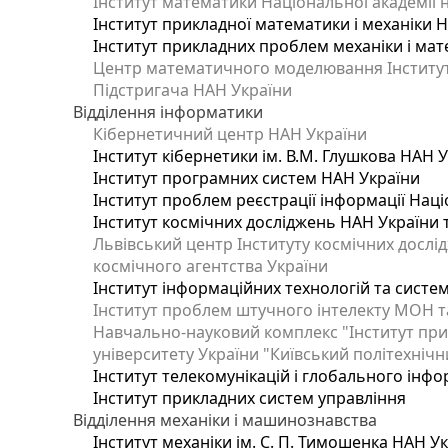
Інститут математики Національної академії 
Інститут прикладної математики і механіки 
Інститут прикладних проблем механіки і мате
Центр математичного моделювання Інституту
Підстригача НАН України
Відділення інформатики
Кібернетичний центр НАН України
Інститут кібернетики ім. В.М. Глушкова НАН 
Інститут програмних систем НАН України
Інститут проблем реєстрації інформації Наці
Інститут космічних досліджень НАН України 
Львівський центр Інституту космічних дослі
космічного агентства України
Інститут інформаційних технологій та систем
Інститут проблем штучного інтелекту МОН т
Навчально-науковий комплекс "Інститут при
університету України "Київський політехнічни
Інститут телекомунікацій і глобального інф
Інститут прикладних систем управління
Відділення механіки і машинознавства
Інститут механіки ім. С. П. Тимошенка НАН У