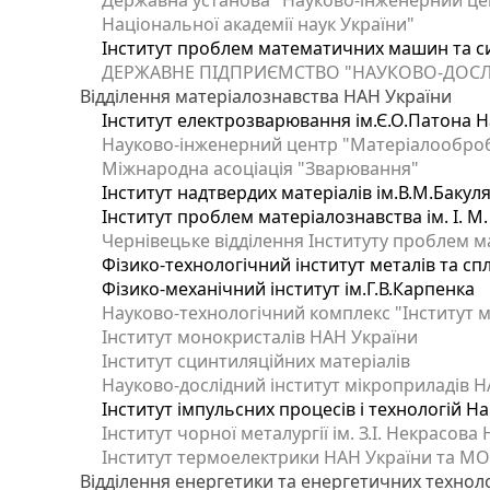
Державна установа "Науково-інженерний цен
Національної академії наук України"
Інститут проблем математичних машин та с
ДЕРЖАВНЕ ПІДПРИЄМСТВО "НАУКОВО-ДОСЛ
Відділення матеріалознавства НАН України
Інститут електрозварювання ім.Є.О.Патона Н
Науково-інженерний центр "Матеріалооброб
Міжнародна асоціація "Зварювання"
Інститут надтвердих матеріалів ім.В.М.Бакул
Інститут проблем матеріалознавства ім. І. М
Чернівецьке відділення Інституту проблем м
Фізико-технологічний інститут металів та сп
Фізико-механічний інститут ім.Г.В.Карпенка
Науково-технологічний комплекс "Інститут 
Інститут монокристалів НАН України
Інститут сцинтиляційних матеріалів
Науково-дослідний інститут мікроприладів Н
Інститут імпульсних процесів і технологій На
Інститут чорної металургії ім. З.І. Некрасова
Інститут термоелектрики НАН України та МО
Відділення енергетики та енергетичних технол