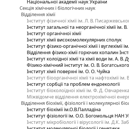
Національної академії наук України
Секція хімічних і біологічних наук
Відділення хімії
Інститут фізичної хімії ім. Л. В. Писаржевсько
Інститут загальної та неорганічної хімії ім. В
Інститут органічної хімії
Інститут хімії високомолекулярних сполук
Інститут фізико-органічної хімії і вуглехімії і
Відділення фізико-хімії горючих копалин Інсти
Інститут колоїдної хімії та хімії води ім. А. 
Фізико-хімічний інститут ім. О. В. Богатсько
Інститут хімії поверхні ім. О. О. Чуйка
Інститут біоорганічної хімії та нафтохімії ім. 
Інститут сорбції та проблем ендоекології
Інститут біоколоїдної хімії ім. Ф. Д. Овчаренк
Міжвідомче відділення електрохімічної енер
Відділення біохімії, фізіології і молекулярної біо
Інститут біохімії ім.О.В.Палладіна
Інститут фізіології ім. О.О. Богомольця НАН 
Інститут мікробіології і вірусології ім. Д.К. 
Інститут молекулярної біології і генетики