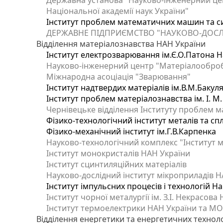
Державна установа "Науково-інженерний цен
Національної академії наук України"
Інститут проблем математичних машин та с
ДЕРЖАВНЕ ПІДПРИЄМСТВО "НАУКОВО-ДОСЛ
Відділення матеріалознавства НАН України
Інститут електрозварювання ім.Є.О.Патона Н
Науково-інженерний центр "Матеріалооброб
Міжнародна асоціація "Зварювання"
Інститут надтвердих матеріалів ім.В.М.Бакул
Інститут проблем матеріалознавства ім. І. М
Чернівецьке відділення Інституту проблем м
Фізико-технологічний інститут металів та сп
Фізико-механічний інститут ім.Г.В.Карпенка
Науково-технологічний комплекс "Інститут 
Інститут монокристалів НАН України
Інститут сцинтиляційних матеріалів
Науково-дослідний інститут мікроприладів Н
Інститут імпульсних процесів і технологій На
Інститут чорної металургії ім. З.І. Некрасова
Інститут термоелектрики НАН України та МО
Відділення енергетики та енергетичних технол