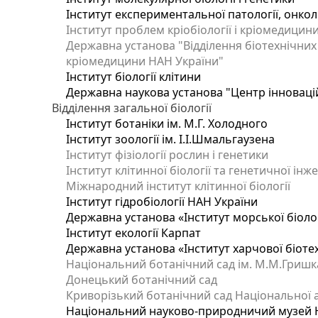
Інститут експериментальної патології, онколог
Інститут проблем кріобіології і кріомедицин
Державна установа "Відділення біотехнічних 
кріомедицини НАН України"
Інститут біології клітини
Державна наукова установа "Центр інноваці
Відділення загальної біології
Інститут ботаніки ім. М.Г. Холодного
Інститут зоології ім. І.І.Шмальгаузена
Інститут фізіології рослин і генетики
Інститут клітинної біології та генетичної інж
Міжнародний інститут клітинної біології
Інститут гідробіології НАН України
Державна установа «Інститут морської біоло
Інститут екології Карпат
Державна установа «Інститут харчової біотех
Національний ботанічний сад ім. М.М.Гришк
Донецький ботанічний сад
Криворізький ботанічний сад Національної а
Національний науково-природничий музей На