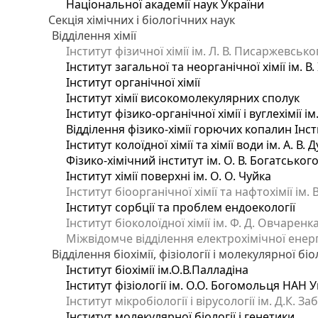
Національної академії наук України
Секція хімічних і біологічних наук
Відділення хімії
Інститут фізичної хімії ім. Л. В. Писаржевсько
Інститут загальної та неорганічної хімії ім. В
Інститут органічної хімії
Інститут хімії високомолекулярних сполук
Інститут фізико-органічної хімії і вуглехімії і
Відділення фізико-хімії горючих копалин Інсти
Інститут колоїдної хімії та хімії води ім. А. 
Фізико-хімічний інститут ім. О. В. Богатсько
Інститут хімії поверхні ім. О. О. Чуйка
Інститут біоорганічної хімії та нафтохімії ім. 
Інститут сорбції та проблем ендоекології
Інститут біоколоїдної хімії ім. Ф. Д. Овчаренк
Міжвідомче відділення електрохімічної енер
Відділення біохімії, фізіології і молекулярної біо
Інститут біохімії ім.О.В.Палладіна
Інститут фізіології ім. О.О. Богомольця НАН 
Інститут мікробіології і вірусології ім. Д.К. 
Інститут молекулярної біології і генетики