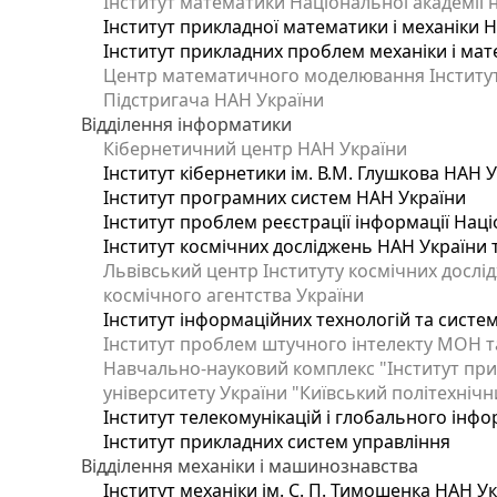
Інститут математики Національної академії 
Інститут прикладної математики і механіки 
Інститут прикладних проблем механіки і мате
Центр математичного моделювання Інституту
Підстригача НАН України
Відділення інформатики
Кібернетичний центр НАН України
Інститут кібернетики ім. В.М. Глушкова НАН 
Інститут програмних систем НАН України
Інститут проблем реєстрації інформації Наці
Інститут космічних досліджень НАН України 
Львівський центр Інституту космічних дослі
космічного агентства України
Інститут інформаційних технологій та систем
Інститут проблем штучного інтелекту МОН т
Навчально-науковий комплекс "Інститут при
університету України "Київський політехнічни
Інститут телекомунікацій і глобального інф
Інститут прикладних систем управління
Відділення механіки і машинознавства
Інститут механіки ім. С. П. Тимошенка НАН У