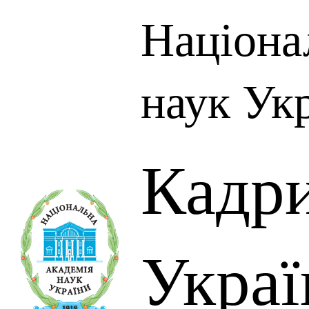
Націона
наук Ук
Кадр
Украї