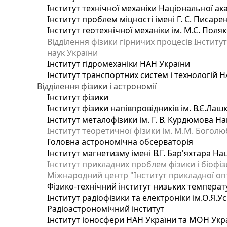
Інститут технічної механіки Національної ак
Інститут проблем міцності імені Г. С. Писаре
Інститут геотехнічної механіки ім. М.С. Поля
Відділення фізики гірничих процесів Інститу
наук України
Інститут гідромеханіки НАН України
Інститут транспортних систем і технологій 
Відділення фізики і астрономії
Інститут фізики
Інститут фізики напівпровідників ім. В.Є.Ла
Інститут металофізики ім. Г. В. Курдюмова На
Інститут теоретичної фізики ім. М.М. Боголю
Головна астрономічна обсерваторія
Інститут магнетизму імені В.Г. Бар'яхтара На
Інститут прикладних проблем фізики і біофі
Міжнародний центр "Інститут прикладної оп
Фізико-технічний інститут низьких температур
Інститут радіофізики та електроніки ім.О.Я.У
Радіоастрономічний інститут
Інститут іоносфери НАН України та МОН Укр