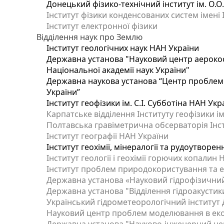
Донецький фізико-технічний інститут ім. О.О
Інститут фізики конденсованих систем імені 
Інститут електронної фізики
Відділення наук про Землю
Інститут геологічних наук НАН України
Державна установа "Науковий центр аерокос
Національної академії наук України"
Державна наукова установа “Центр проблем м
України”
Інститут геофізики ім. С.І. Субботіна НАН Укр
Карпатське відділення Інституту геофізики ім
Полтавська гравіметрична обсерваторія Інсти
Інститут географії НАН України
Інститут геохімії, мінералогії та рудоутворе
Інститут геології і геохімії горючих копалин
Інститут проблем природокористування та е
Державна установа «Науковий гідрофізичний
Державна установа "Відділення гідроакустики
Український гідрометеорологічний інститут
Науковий центр проблем моделювання в еколо