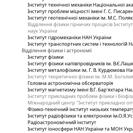
Інститут технічної механіки Національної ак
Інститут проблем міцності імені Г. С. Писаре
Інститут геотехнічної механіки ім. М.С. Поля
Відділення фізики гірничих процесів Інститу
наук України
Інститут гідромеханіки НАН України
Інститут транспортних систем і технологій 
Відділення фізики і астрономії
Інститут фізики
Інститут фізики напівпровідників ім. В.Є.Ла
Інститут металофізики ім. Г. В. Курдюмова На
Інститут теоретичної фізики ім. М.М. Боголю
Головна астрономічна обсерваторія
Інститут магнетизму імені В.Г. Бар'яхтара На
Інститут прикладних проблем фізики і біофі
Міжнародний центр "Інститут прикладної оп
Фізико-технічний інститут низьких температур
Інститут радіофізики та електроніки ім.О.Я.У
Радіоастрономічний інститут
Інститут іоносфери НАН України та МОН Укр