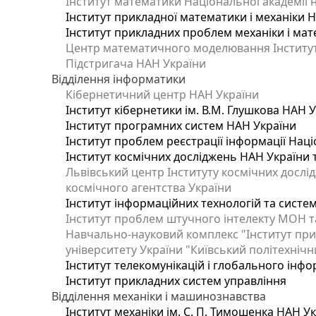
Інститут математики Національної академії 
Інститут прикладної математики і механіки 
Інститут прикладних проблем механіки і мате
Центр математичного моделювання Інституту
Підстригача НАН України
Відділення інформатики
Кібернетичний центр НАН України
Інститут кібернетики ім. В.М. Глушкова НАН 
Інститут програмних систем НАН України
Інститут проблем реєстрації інформації Наці
Інститут космічних досліджень НАН України 
Львівський центр Інституту космічних дослі
космічного агентства України
Інститут інформаційних технологій та систем
Інститут проблем штучного інтелекту МОН т
Навчально-науковий комплекс "Інститут при
університету України "Київський політехнічни
Інститут телекомунікацій і глобального інф
Інститут прикладних систем управління
Відділення механіки і машинознавства
Інститут механіки ім. С. П. Тимошенка НАН У