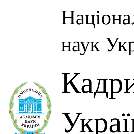
Націона
наук Ук
Кадр
Украї