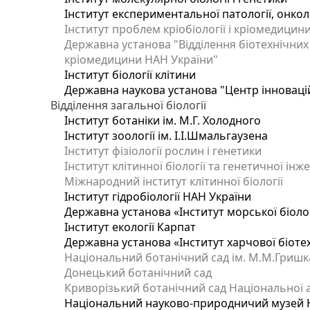
Інститут експериментальної патології, онколог
Інститут проблем кріобіології і кріомедицин
Державна установа "Відділення біотехнічних 
кріомедицини НАН України"
Інститут біології клітини
Державна наукова установа "Центр інноваці
Відділення загальної біології
Інститут ботаніки ім. М.Г. Холодного
Інститут зоології ім. І.І.Шмальгаузена
Інститут фізіології рослин і генетики
Інститут клітинної біології та генетичної інж
Міжнародний інститут клітинної біології
Інститут гідробіології НАН України
Державна установа «Інститут морської біоло
Інститут екології Карпат
Державна установа «Інститут харчової біотех
Національний ботанічний сад ім. М.М.Гришк
Донецький ботанічний сад
Криворізький ботанічний сад Національної а
Національний науково-природничий музей На