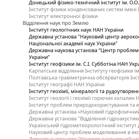
Донецький фізико-технічний інститут ім. О.О
Інститут фізики конденсованих систем імені 
Інститут електронної фізики
Відділення наук про Землю
Інститут геологічних наук НАН України
Державна установа "Науковий центр аерокос
Національної академії наук України"
Державна наукова установа “Центр проблем м
України”
Інститут геофізики ім. С.І. Субботіна НАН Укр
Карпатське відділення Інституту геофізики ім
Полтавська гравіметрична обсерваторія Інсти
Інститут географії НАН України
Інститут геохімії, мінералогії та рудоутворе
Інститут геології і геохімії горючих копалин
Інститут проблем природокористування та е
Державна установа «Науковий гідрофізичний
Державна установа "Відділення гідроакустики
Український гідрометеорологічний інститут
Науковий центр проблем моделювання в еколо