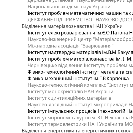
Державна установа "Науково-інженерний цен
Національної академії наук України"
Інститут проблем математичних машин та с
ДЕРЖАВНЕ ПІДПРИЄМСТВО "НАУКОВО-ДОСЛ
Відділення матеріалознавства НАН України
Інститут електрозварювання ім.Є.О.Патона Н
Науково-інженерний центр "Матеріалооброб
Міжнародна асоціація "Зварювання"
Інститут надтвердих матеріалів ім.В.М.Бакул
Інститут проблем матеріалознавства ім. І. М
Чернівецьке відділення Інституту проблем м
Фізико-технологічний інститут металів та сп
Фізико-механічний інститут ім.Г.В.Карпенка
Науково-технологічний комплекс "Інститут 
Інститут монокристалів НАН України
Інститут сцинтиляційних матеріалів
Науково-дослідний інститут мікроприладів Н
Інститут імпульсних процесів і технологій На
Інститут чорної металургії ім. З.І. Некрасова
Інститут термоелектрики НАН України та МО
Відділення енергетики та енергетичних технол