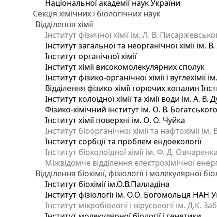
Національної академії наук України
Секція хімічних і біологічних наук
Відділення хімії
Інститут фізичної хімії ім. Л. В. Писаржевсько
Інститут загальної та неорганічної хімії ім. В
Інститут органічної хімії
Інститут хімії високомолекулярних сполук
Інститут фізико-органічної хімії і вуглехімії і
Відділення фізико-хімії горючих копалин Інсти
Інститут колоїдної хімії та хімії води ім. А. 
Фізико-хімічний інститут ім. О. В. Богатсько
Інститут хімії поверхні ім. О. О. Чуйка
Інститут біоорганічної хімії та нафтохімії ім. 
Інститут сорбції та проблем ендоекології
Інститут біоколоїдної хімії ім. Ф. Д. Овчаренк
Міжвідомче відділення електрохімічної енер
Відділення біохімії, фізіології і молекулярної біо
Інститут біохімії ім.О.В.Палладіна
Інститут фізіології ім. О.О. Богомольця НАН 
Інститут мікробіології і вірусології ім. Д.К. 
Інститут молекулярної біології і генетики