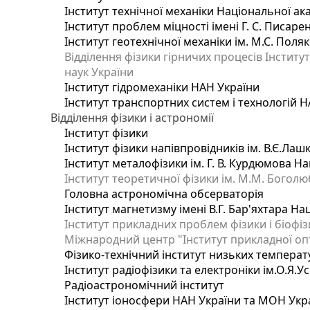
Інститут технічної механіки Національної ак
Інститут проблем міцності імені Г. С. Писаре
Інститут геотехнічної механіки ім. М.С. Поля
Відділення фізики гірничих процесів Інститу
наук України
Інститут гідромеханіки НАН України
Інститут транспортних систем і технологій 
Відділення фізики і астрономії
Інститут фізики
Інститут фізики напівпровідників ім. В.Є.Ла
Інститут металофізики ім. Г. В. Курдюмова На
Інститут теоретичної фізики ім. М.М. Боголю
Головна астрономічна обсерваторія
Інститут магнетизму імені В.Г. Бар'яхтара На
Інститут прикладних проблем фізики і біофі
Міжнародний центр "Інститут прикладної оп
Фізико-технічний інститут низьких температур
Інститут радіофізики та електроніки ім.О.Я.У
Радіоастрономічний інститут
Інститут іоносфери НАН України та МОН Укр