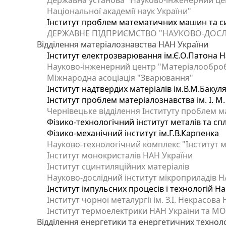
Державна установа "Науково-інженерний цен
Національної академії наук України"
Інститут проблем математичних машин та с
ДЕРЖАВНЕ ПІДПРИЄМСТВО "НАУКОВО-ДОСЛ
Відділення матеріалознавства НАН України
Інститут електрозварювання ім.Є.О.Патона Н
Науково-інженерний центр "Матеріалооброб
Міжнародна асоціація "Зварювання"
Інститут надтвердих матеріалів ім.В.М.Бакул
Інститут проблем матеріалознавства ім. І. М
Чернівецьке відділення Інституту проблем м
Фізико-технологічний інститут металів та сп
Фізико-механічний інститут ім.Г.В.Карпенка
Науково-технологічний комплекс "Інститут 
Інститут монокристалів НАН України
Інститут сцинтиляційних матеріалів
Науково-дослідний інститут мікроприладів Н
Інститут імпульсних процесів і технологій На
Інститут чорної металургії ім. З.І. Некрасова
Інститут термоелектрики НАН України та МО
Відділення енергетики та енергетичних технол