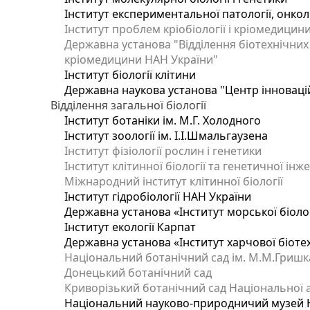
Інститут експериментальної патології, онколог
Інститут проблем кріобіології і кріомедицин
Державна установа "Відділення біотехнічних 
кріомедицини НАН України"
Інститут біології клітини
Державна наукова установа "Центр інноваці
Відділення загальної біології
Інститут ботаніки ім. М.Г. Холодного
Інститут зоології ім. І.І.Шмальгаузена
Інститут фізіології рослин і генетики
Інститут клітинної біології та генетичної інж
Міжнародний інститут клітинної біології
Інститут гідробіології НАН України
Державна установа «Інститут морської біоло
Інститут екології Карпат
Державна установа «Інститут харчової біотех
Національний ботанічний сад ім. М.М.Гришк
Донецький ботанічний сад
Криворізький ботанічний сад Національної а
Національний науково-природничий музей На