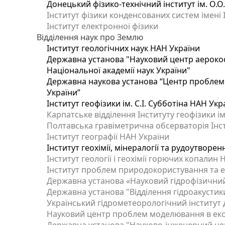
Донецький фізико-технічний інститут ім. О.О
Інститут фізики конденсованих систем імені 
Інститут електронної фізики
Відділення наук про Землю
Інститут геологічних наук НАН України
Державна установа "Науковий центр аерокос
Національної академії наук України"
Державна наукова установа “Центр проблем м
України”
Інститут геофізики ім. С.І. Субботіна НАН Укр
Карпатське відділення Інституту геофізики ім
Полтавська гравіметрична обсерваторія Інсти
Інститут географії НАН України
Інститут геохімії, мінералогії та рудоутворе
Інститут геології і геохімії горючих копалин
Інститут проблем природокористування та е
Державна установа «Науковий гідрофізичний
Державна установа "Відділення гідроакустики
Український гідрометеорологічний інститут
Науковий центр проблем моделювання в еколо