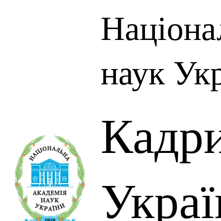
Націона
наук Ук
Кадр
Украї