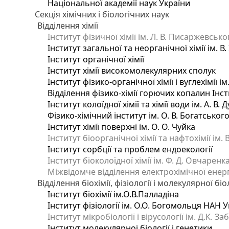
Національної академії наук України
Секція хімічних і біологічних наук
Відділення хімії
Інститут фізичної хімії ім. Л. В. Писаржевсько
Інститут загальної та неорганічної хімії ім. В
Інститут органічної хімії
Інститут хімії високомолекулярних сполук
Інститут фізико-органічної хімії і вуглехімії і
Відділення фізико-хімії горючих копалин Інсти
Інститут колоїдної хімії та хімії води ім. А. 
Фізико-хімічний інститут ім. О. В. Богатсько
Інститут хімії поверхні ім. О. О. Чуйка
Інститут біоорганічної хімії та нафтохімії ім. 
Інститут сорбції та проблем ендоекології
Інститут біоколоїдної хімії ім. Ф. Д. Овчаренк
Міжвідомче відділення електрохімічної енер
Відділення біохімії, фізіології і молекулярної біо
Інститут біохімії ім.О.В.Палладіна
Інститут фізіології ім. О.О. Богомольця НАН 
Інститут мікробіології і вірусології ім. Д.К. 
Інститут молекулярної біології і генетики