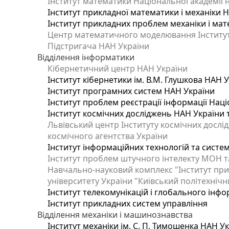
Інститут математики Національної академії 
Інститут прикладної математики і механіки 
Інститут прикладних проблем механіки і мате
Центр математичного моделювання Інституту
Підстригача НАН України
Відділення інформатики
Кібернетичний центр НАН України
Інститут кібернетики ім. В.М. Глушкова НАН 
Інститут програмних систем НАН України
Інститут проблем реєстрації інформації Наці
Інститут космічних досліджень НАН України 
Львівський центр Інституту космічних дослі
космічного агентства України
Інститут інформаційних технологій та систем
Інститут проблем штучного інтелекту МОН т
Навчально-науковий комплекс "Інститут при
університету України "Київський політехнічни
Інститут телекомунікацій і глобального інф
Інститут прикладних систем управління
Відділення механіки і машинознавства
Інститут механіки ім. С. П. Тимошенка НАН У