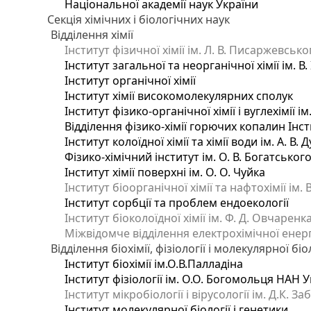
Національної академії наук України
Секція хімічних і біологічних наук
Відділення хімії
Інститут фізичної хімії ім. Л. В. Писаржевсько
Інститут загальної та неорганічної хімії ім. В
Інститут органічної хімії
Інститут хімії високомолекулярних сполук
Інститут фізико-органічної хімії і вуглехімії і
Відділення фізико-хімії горючих копалин Інсти
Інститут колоїдної хімії та хімії води ім. А. 
Фізико-хімічний інститут ім. О. В. Богатсько
Інститут хімії поверхні ім. О. О. Чуйка
Інститут біоорганічної хімії та нафтохімії ім. 
Інститут сорбції та проблем ендоекології
Інститут біоколоїдної хімії ім. Ф. Д. Овчаренк
Міжвідомче відділення електрохімічної енер
Відділення біохімії, фізіології і молекулярної біо
Інститут біохімії ім.О.В.Палладіна
Інститут фізіології ім. О.О. Богомольця НАН 
Інститут мікробіології і вірусології ім. Д.К. 
Інститут молекулярної біології і генетики