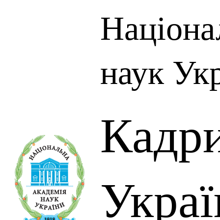
Націона
наук Ук
Кадр
Украї