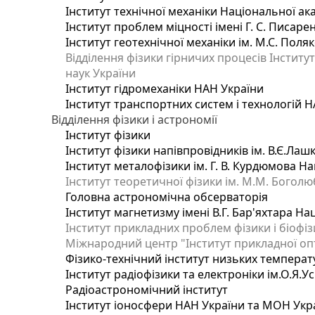
Інститут технічної механіки Національної ак
Інститут проблем міцності імені Г. С. Писаре
Інститут геотехнічної механіки ім. М.С. Поля
Відділення фізики гірничих процесів Інститу
наук України
Інститут гідромеханіки НАН України
Інститут транспортних систем і технологій 
Відділення фізики і астрономії
Інститут фізики
Інститут фізики напівпровідників ім. В.Є.Ла
Інститут металофізики ім. Г. В. Курдюмова На
Інститут теоретичної фізики ім. М.М. Боголю
Головна астрономічна обсерваторія
Інститут магнетизму імені В.Г. Бар'яхтара На
Інститут прикладних проблем фізики і біофі
Міжнародний центр "Інститут прикладної оп
Фізико-технічний інститут низьких температур
Інститут радіофізики та електроніки ім.О.Я.У
Радіоастрономічний інститут
Інститут іоносфери НАН України та МОН Укр