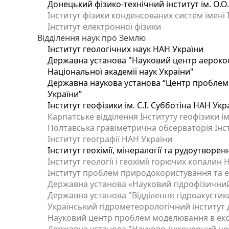
Донецький фізико-технічний інститут ім. О.О
Інститут фізики конденсованих систем імені 
Інститут електронної фізики
Відділення наук про Землю
Інститут геологічних наук НАН України
Державна установа "Науковий центр аерокос
Національної академії наук України"
Державна наукова установа “Центр проблем м
України”
Інститут геофізики ім. С.І. Субботіна НАН Укр
Карпатське відділення Інституту геофізики ім
Полтавська гравіметрична обсерваторія Інсти
Інститут географії НАН України
Інститут геохімії, мінералогії та рудоутворе
Інститут геології і геохімії горючих копалин
Інститут проблем природокористування та е
Державна установа «Науковий гідрофізичний
Державна установа "Відділення гідроакустики
Український гідрометеорологічний інститут
Науковий центр проблем моделювання в еколо