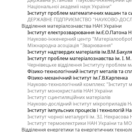
Державна установа "Науково-інженерний цен
Національної академії наук України"
Інститут проблем математичних машин та с
ДЕРЖАВНЕ ПІДПРИЄМСТВО "НАУКОВО-ДОСЛ
Відділення матеріалознавства НАН України
Інститут електрозварювання ім.Є.О.Патона Н
Науково-інженерний центр "Матеріалооброб
Міжнародна асоціація "Зварювання"
Інститут надтвердих матеріалів ім.В.М.Бакул
Інститут проблем матеріалознавства ім. І. М
Чернівецьке відділення Інституту проблем м
Фізико-технологічний інститут металів та сп
Фізико-механічний інститут ім.Г.В.Карпенка
Науково-технологічний комплекс "Інститут 
Інститут монокристалів НАН України
Інститут сцинтиляційних матеріалів
Науково-дослідний інститут мікроприладів Н
Інститут імпульсних процесів і технологій На
Інститут чорної металургії ім. З.І. Некрасова
Інститут термоелектрики НАН України та МО
Відділення енергетики та енергетичних технол