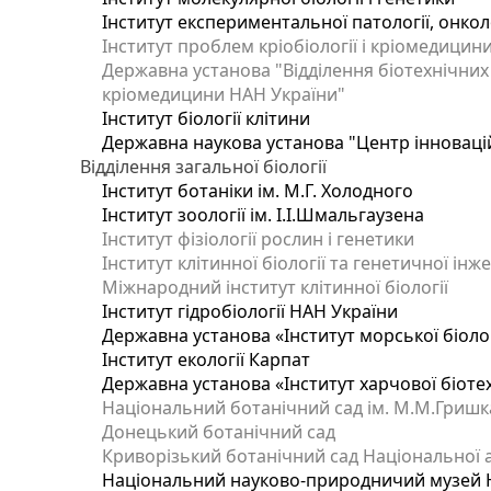
Інститут експериментальної патології, онколог
Інститут проблем кріобіології і кріомедицин
Державна установа "Відділення біотехнічних 
кріомедицини НАН України"
Інститут біології клітини
Державна наукова установа "Центр інноваці
Відділення загальної біології
Інститут ботаніки ім. М.Г. Холодного
Інститут зоології ім. І.І.Шмальгаузена
Інститут фізіології рослин і генетики
Інститут клітинної біології та генетичної інж
Міжнародний інститут клітинної біології
Інститут гідробіології НАН України
Державна установа «Інститут морської біоло
Інститут екології Карпат
Державна установа «Інститут харчової біотех
Національний ботанічний сад ім. М.М.Гришк
Донецький ботанічний сад
Криворізький ботанічний сад Національної а
Національний науково-природничий музей На