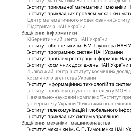
Інститут математики Національної академії 
Інститут прикладної математики і механіки 
Інститут прикладних проблем механіки і мате
Центр математичного моделювання Інституту
Підстригача НАН України
Відділення інформатики
Кібернетичний центр НАН України
Інститут кібернетики ім. В.М. Глушкова НАН 
Інститут програмних систем НАН України
Інститут проблем реєстрації інформації Наці
Інститут космічних досліджень НАН України 
Львівський центр Інституту космічних дослі
космічного агентства України
Інститут інформаційних технологій та систем
Інститут проблем штучного інтелекту МОН т
Навчально-науковий комплекс "Інститут при
університету України "Київський політехнічни
Інститут телекомунікацій і глобального інф
Інститут прикладних систем управління
Відділення механіки і машинознавства
Інститут механіки ім. С. П. Тимошенка НАН У