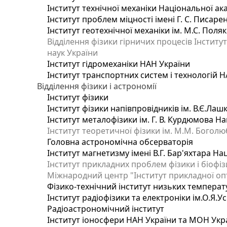
Інститут технічної механіки Національної ак
Інститут проблем міцності імені Г. С. Писаре
Інститут геотехнічної механіки ім. М.С. Поля
Відділення фізики гірничих процесів Інститу
наук України
Інститут гідромеханіки НАН України
Інститут транспортних систем і технологій 
Відділення фізики і астрономії
Інститут фізики
Інститут фізики напівпровідників ім. В.Є.Ла
Інститут металофізики ім. Г. В. Курдюмова На
Інститут теоретичної фізики ім. М.М. Боголю
Головна астрономічна обсерваторія
Інститут магнетизму імені В.Г. Бар'яхтара На
Інститут прикладних проблем фізики і біофі
Міжнародний центр "Інститут прикладної оп
Фізико-технічний інститут низьких температур
Інститут радіофізики та електроніки ім.О.Я.У
Радіоастрономічний інститут
Інститут іоносфери НАН України та МОН Укр