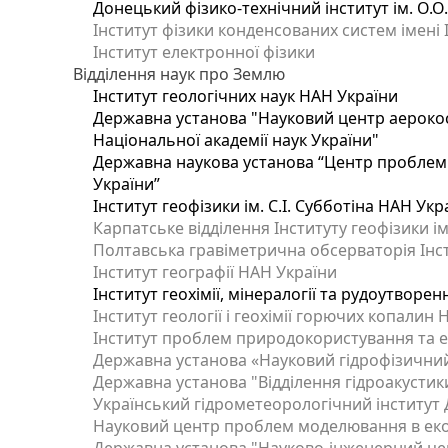
Донецький фізико-технічний інститут ім. О.О
Інститут фізики конденсованих систем імені 
Інститут електронної фізики
Відділення наук про Землю
Інститут геологічних наук НАН України
Державна установа "Науковий центр аерокос
Національної академії наук України"
Державна наукова установа “Центр проблем м
України”
Інститут геофізики ім. С.І. Субботіна НАН Укр
Карпатське відділення Інституту геофізики ім
Полтавська гравіметрична обсерваторія Інсти
Інститут географії НАН України
Інститут геохімії, мінералогії та рудоутворе
Інститут геології і геохімії горючих копалин
Інститут проблем природокористування та е
Державна установа «Науковий гідрофізичний
Державна установа "Відділення гідроакустики
Український гідрометеорологічний інститут
Науковий центр проблем моделювання в еколо