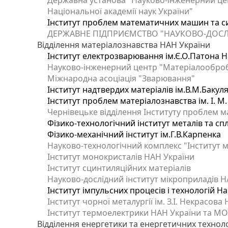
Державна установа "Науково-інженерний цен
Національної академії наук України"
Інститут проблем математичних машин та с
ДЕРЖАВНЕ ПІДПРИЄМСТВО "НАУКОВО-ДОСЛ
Відділення матеріалознавства НАН України
Інститут електрозварювання ім.Є.О.Патона Н
Науково-інженерний центр "Матеріалооброб
Міжнародна асоціація "Зварювання"
Інститут надтвердих матеріалів ім.В.М.Бакул
Інститут проблем матеріалознавства ім. І. М
Чернівецьке відділення Інституту проблем м
Фізико-технологічний інститут металів та сп
Фізико-механічний інститут ім.Г.В.Карпенка
Науково-технологічний комплекс "Інститут 
Інститут монокристалів НАН України
Інститут сцинтиляційних матеріалів
Науково-дослідний інститут мікроприладів Н
Інститут імпульсних процесів і технологій На
Інститут чорної металургії ім. З.І. Некрасова
Інститут термоелектрики НАН України та МО
Відділення енергетики та енергетичних технол