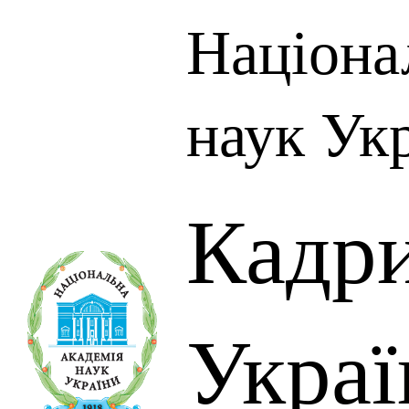
Націона
наук Ук
Кадр
Украї