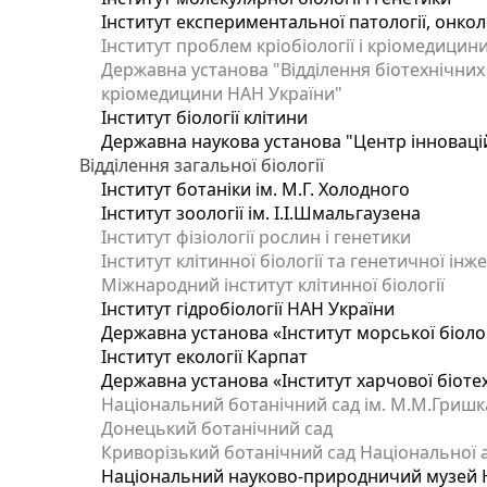
Інститут експериментальної патології, онколог
Інститут проблем кріобіології і кріомедицин
Державна установа "Відділення біотехнічних 
кріомедицини НАН України"
Інститут біології клітини
Державна наукова установа "Центр інноваці
Відділення загальної біології
Інститут ботаніки ім. М.Г. Холодного
Інститут зоології ім. І.І.Шмальгаузена
Інститут фізіології рослин і генетики
Інститут клітинної біології та генетичної інж
Міжнародний інститут клітинної біології
Інститут гідробіології НАН України
Державна установа «Інститут морської біоло
Інститут екології Карпат
Державна установа «Інститут харчової біотех
Національний ботанічний сад ім. М.М.Гришк
Донецький ботанічний сад
Криворізький ботанічний сад Національної а
Національний науково-природничий музей На