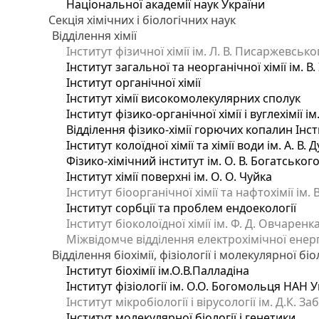
Національної академії наук України
Секція хімічних і біологічних наук
Відділення хімії
Інститут фізичної хімії ім. Л. В. Писаржевсько
Інститут загальної та неорганічної хімії ім. В
Інститут органічної хімії
Інститут хімії високомолекулярних сполук
Інститут фізико-органічної хімії і вуглехімії і
Відділення фізико-хімії горючих копалин Інсти
Інститут колоїдної хімії та хімії води ім. А. 
Фізико-хімічний інститут ім. О. В. Богатсько
Інститут хімії поверхні ім. О. О. Чуйка
Інститут біоорганічної хімії та нафтохімії ім. 
Інститут сорбції та проблем ендоекології
Інститут біоколоїдної хімії ім. Ф. Д. Овчаренк
Міжвідомче відділення електрохімічної енер
Відділення біохімії, фізіології і молекулярної біо
Інститут біохімії ім.О.В.Палладіна
Інститут фізіології ім. О.О. Богомольця НАН 
Інститут мікробіології і вірусології ім. Д.К. 
Інститут молекулярної біології і генетики