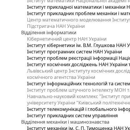
Інститут математики Національної академії 
Інститут прикладної математики і механіки 
Інститут прикладних проблем механіки і мате
Центр математичного моделювання Інституту
Підстригача НАН України
Відділення інформатики
Кібернетичний центр НАН України
Інститут кібернетики ім. В.М. Глушкова НАН 
Інститут програмних систем НАН України
Інститут проблем реєстрації інформації Наці
Інститут космічних досліджень НАН України 
Львівський центр Інституту космічних дослі
космічного агентства України
Інститут інформаційних технологій та систем
Інститут проблем штучного інтелекту МОН т
Навчально-науковий комплекс "Інститут при
університету України "Київський політехнічни
Інститут телекомунікацій і глобального інф
Інститут прикладних систем управління
Відділення механіки і машинознавства
Інститут механіки ім. С. П. Тимошенка НАН У