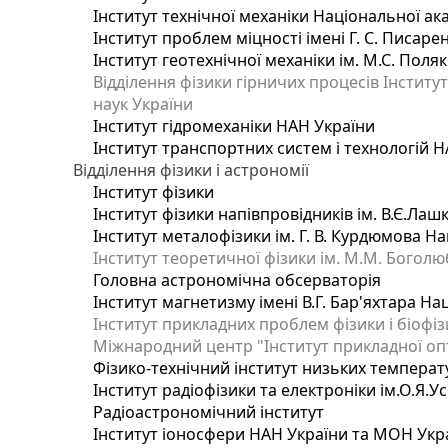
Інститут технічної механіки Національної ак
Інститут проблем міцності імені Г. С. Писаре
Інститут геотехнічної механіки ім. М.С. Поля
Відділення фізики гірничих процесів Інститу
наук України
Інститут гідромеханіки НАН України
Інститут транспортних систем і технологій 
Відділення фізики і астрономії
Інститут фізики
Інститут фізики напівпровідників ім. В.Є.Ла
Інститут металофізики ім. Г. В. Курдюмова На
Інститут теоретичної фізики ім. М.М. Боголю
Головна астрономічна обсерваторія
Інститут магнетизму імені В.Г. Бар'яхтара На
Інститут прикладних проблем фізики і біофі
Міжнародний центр "Інститут прикладної оп
Фізико-технічний інститут низьких температур
Інститут радіофізики та електроніки ім.О.Я.У
Радіоастрономічний інститут
Інститут іоносфери НАН України та МОН Укр