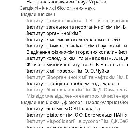
Національної академії наук України
Секція хімічних і біологічних наук
Відділення хімії
Інститут фізичної хімії ім. Л. В. Писаржевсько
Інститут загальної та неорганічної хімії ім. В
Інститут органічної хімії
Інститут хімії високомолекулярних сполук
Інститут фізико-органічної хімії і вуглехімії і
Відділення фізико-хімії горючих копалин Інсти
Інститут колоїдної хімії та хімії води ім. А. 
Фізико-хімічний інститут ім. О. В. Богатсько
Інститут хімії поверхні ім. О. О. Чуйка
Інститут біоорганічної хімії та нафтохімії ім. 
Інститут сорбції та проблем ендоекології
Інститут біоколоїдної хімії ім. Ф. Д. Овчаренк
Міжвідомче відділення електрохімічної енер
Відділення біохімії, фізіології і молекулярної біо
Інститут біохімії ім.О.В.Палладіна
Інститут фізіології ім. О.О. Богомольця НАН 
Інститут мікробіології і вірусології ім. Д.К. 
Інститут молекулярної біології і генетики