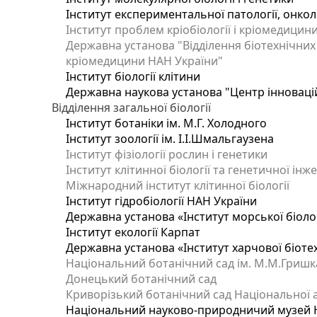
Інститут експериментальної патології, онколог
Інститут проблем кріобіології і кріомедицин
Державна установа "Відділення біотехнічних 
кріомедицини НАН України"
Інститут біології клітини
Державна наукова установа "Центр інноваці
Відділення загальної біології
Інститут ботаніки ім. М.Г. Холодного
Інститут зоології ім. І.І.Шмальгаузена
Інститут фізіології рослин і генетики
Інститут клітинної біології та генетичної інж
Міжнародний інститут клітинної біології
Інститут гідробіології НАН України
Державна установа «Інститут морської біоло
Інститут екології Карпат
Державна установа «Інститут харчової біотех
Національний ботанічний сад ім. М.М.Гришк
Донецький ботанічний сад
Криворізький ботанічний сад Національної а
Національний науково-природничий музей На