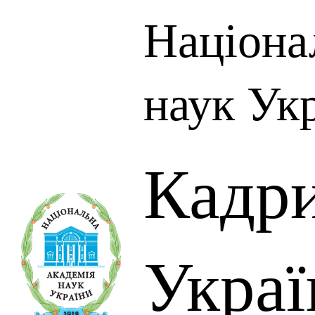
Націона
наук Ук
Кадр
Украї