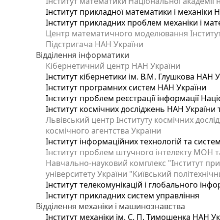
Інститут математики Національної академії 
Інститут прикладної математики і механіки 
Інститут прикладних проблем механіки і мате
Центр математичного моделювання Інституту
Підстригача НАН України
Відділення інформатики
Кібернетичний центр НАН України
Інститут кібернетики ім. В.М. Глушкова НАН 
Інститут програмних систем НАН України
Інститут проблем реєстрації інформації Наці
Інститут космічних досліджень НАН України 
Львівський центр Інституту космічних дослі
космічного агентства України
Інститут інформаційних технологій та систем
Інститут проблем штучного інтелекту МОН т
Навчально-науковий комплекс "Інститут при
університету України "Київський політехнічни
Інститут телекомунікацій і глобального інф
Інститут прикладних систем управління
Відділення механіки і машинознавства
Інститут механіки ім. С. П. Тимошенка НАН У