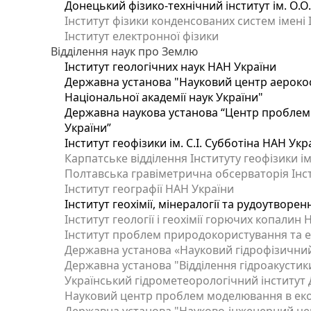
Донецький фізико-технічний інститут ім. О.О
Інститут фізики конденсованих систем імені 
Інститут електронної фізики
Відділення наук про Землю
Інститут геологічних наук НАН України
Державна установа "Науковий центр аерокос
Національної академії наук України"
Державна наукова установа “Центр проблем м
України”
Інститут геофізики ім. С.І. Субботіна НАН Укр
Карпатське відділення Інституту геофізики ім
Полтавська гравіметрична обсерваторія Інсти
Інститут географії НАН України
Інститут геохімії, мінералогії та рудоутворе
Інститут геології і геохімії горючих копалин
Інститут проблем природокористування та е
Державна установа «Науковий гідрофізичний
Державна установа "Відділення гідроакустики
Український гідрометеорологічний інститут
Науковий центр проблем моделювання в еколо