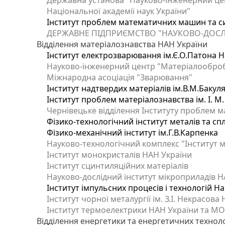
Державна установа "Науково-інженерний цен
Національної академії наук України"
Інститут проблем математичних машин та с
ДЕРЖАВНЕ ПІДПРИЄМСТВО "НАУКОВО-ДОСЛ
Відділення матеріалознавства НАН України
Інститут електрозварювання ім.Є.О.Патона Н
Науково-інженерний центр "Матеріалооброб
Міжнародна асоціація "Зварювання"
Інститут надтвердих матеріалів ім.В.М.Бакул
Інститут проблем матеріалознавства ім. І. М
Чернівецьке відділення Інституту проблем м
Фізико-технологічний інститут металів та сп
Фізико-механічний інститут ім.Г.В.Карпенка
Науково-технологічний комплекс "Інститут 
Інститут монокристалів НАН України
Інститут сцинтиляційних матеріалів
Науково-дослідний інститут мікроприладів Н
Інститут імпульсних процесів і технологій На
Інститут чорної металургії ім. З.І. Некрасова
Інститут термоелектрики НАН України та МО
Відділення енергетики та енергетичних технол