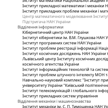
Інститут математики Національної академії 
Інститут прикладної математики і механіки 
Інститут прикладних проблем механіки і мате
Центр математичного моделювання Інституту
Підстригача НАН України
Відділення інформатики
Кібернетичний центр НАН України
Інститут кібернетики ім. В.М. Глушкова НАН 
Інститут програмних систем НАН України
Інститут проблем реєстрації інформації Наці
Інститут космічних досліджень НАН України 
Львівський центр Інституту космічних дослі
космічного агентства України
Інститут інформаційних технологій та систем
Інститут проблем штучного інтелекту МОН т
Навчально-науковий комплекс "Інститут при
університету України "Київський політехнічни
Інститут телекомунікацій і глобального інф
Інститут прикладних систем управління
Відділення механіки і машинознавства
Інститут механіки ім. С. П. Тимошенка НАН У