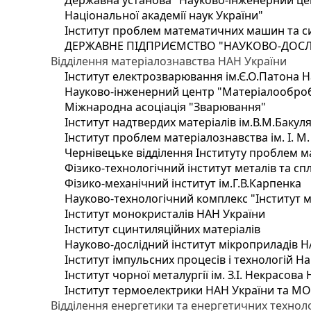
Державна установа "Науково-інженерний цен
Національної академії наук України"
Інститут проблем математичних машин та с
ДЕРЖАВНЕ ПІДПРИЄМСТВО "НАУКОВО-ДОСЛ
Відділення матеріалознавства НАН України
Інститут електрозварювання ім.Є.О.Патона Н
Науково-інженерний центр "Матеріалооброб
Міжнародна асоціація "Зварювання"
Інститут надтвердих матеріалів ім.В.М.Бакул
Інститут проблем матеріалознавства ім. І. М
Чернівецьке відділення Інституту проблем м
Фізико-технологічний інститут металів та сп
Фізико-механічний інститут ім.Г.В.Карпенка
Науково-технологічний комплекс "Інститут 
Інститут монокристалів НАН України
Інститут сцинтиляційних матеріалів
Науково-дослідний інститут мікроприладів Н
Інститут імпульсних процесів і технологій На
Інститут чорної металургії ім. З.І. Некрасова
Інститут термоелектрики НАН України та МО
Відділення енергетики та енергетичних технол