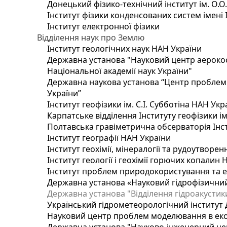
Донецький фізико-технічний інститут ім. О.О
Інститут фізики конденсованих систем імені 
Інститут електронної фізики
Відділення наук про Землю
Інститут геологічних наук НАН України
Державна установа "Науковий центр аерокос
Національної академії наук України"
Державна наукова установа “Центр проблем м
України”
Інститут геофізики ім. С.І. Субботіна НАН Укр
Карпатське відділення Інституту геофізики ім
Полтавська гравіметрична обсерваторія Інсти
Інститут географії НАН України
Інститут геохімії, мінералогії та рудоутворе
Інститут геології і геохімії горючих копалин
Інститут проблем природокористування та е
Державна установа «Науковий гідрофізичний
Державна установа "Відділення гідроакустики
Український гідрометеорологічний інститут
Науковий центр проблем моделювання в еколо