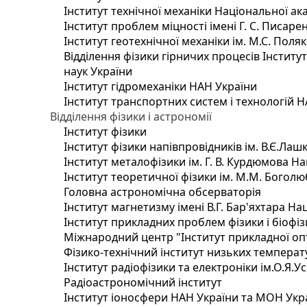
Інститут технічної механіки Національної ак
Інститут проблем міцності імені Г. С. Писаре
Інститут геотехнічної механіки ім. М.С. Поля
Відділення фізики гірничих процесів Інститу
наук України
Інститут гідромеханіки НАН України
Інститут транспортних систем і технологій 
Відділення фізики і астрономії
Інститут фізики
Інститут фізики напівпровідників ім. В.Є.Ла
Інститут металофізики ім. Г. В. Курдюмова На
Інститут теоретичної фізики ім. М.М. Боголю
Головна астрономічна обсерваторія
Інститут магнетизму імені В.Г. Бар'яхтара На
Інститут прикладних проблем фізики і біофі
Міжнародний центр "Інститут прикладної оп
Фізико-технічний інститут низьких температур
Інститут радіофізики та електроніки ім.О.Я.У
Радіоастрономічний інститут
Інститут іоносфери НАН України та МОН Укр