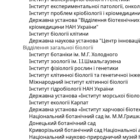
Інститут експериментальної патології, онколог
Інститут проблем кріобіології і кріомедицин
Державна установа "Відділення біотехнічних 
кріомедицини НАН України"
Інститут біології клітини
Державна наукова установа "Центр інноваці
Відділення загальної біології
Інститут ботаніки ім. М.Г. Холодного
Інститут зоології ім. І.І.Шмальгаузена
Інститут фізіології рослин і генетики
Інститут клітинної біології та генетичної інж
Міжнародний інститут клітинної біології
Інститут гідробіології НАН України
Державна установа «Інститут морської біоло
Інститут екології Карпат
Державна установа «Інститут харчової біотех
Національний ботанічний сад ім. М.М.Гришк
Донецький ботанічний сад
Криворізький ботанічний сад Національної а
Національний науково-природничий музей На