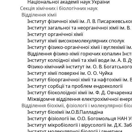
Національної академії наук України
Секція хімічних і біологічних наук
Відділення хімії
Інститут фізичної хімії ім. Л. В. Писаржевсько
Інститут загальної та неорганічної хімії ім. В
Інститут органічної хімії
Інститут хімії високомолекулярних сполук
Інститут фізико-органічної хімії і вуглехімії і
Відділення фізико-хімії горючих копалин Інсти
Інститут колоїдної хімії та хімії води ім. А. 
Фізико-хімічний інститут ім. О. В. Богатсько
Інститут хімії поверхні ім. О. О. Чуйка
Інститут біоорганічної хімії та нафтохімії ім. 
Інститут сорбції та проблем ендоекології
Інститут біоколоїдної хімії ім. Ф. Д. Овчаренк
Міжвідомче відділення електрохімічної енер
Відділення біохімії, фізіології і молекулярної біо
Інститут біохімії ім.О.В.Палладіна
Інститут фізіології ім. О.О. Богомольця НАН 
Інститут мікробіології і вірусології ім. Д.К. 
Інститут молекулярної біології і генетики