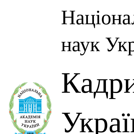
Націона
наук Ук
Кадр
Украї