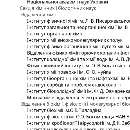
Національної академії наук України
Секція хімічних і біологічних наук
Відділення хімії
Інститут фізичної хімії ім. Л. В. Писаржевсько
Інститут загальної та неорганічної хімії ім. В
Інститут органічної хімії
Інститут хімії високомолекулярних сполук
Інститут фізико-органічної хімії і вуглехімії і
Відділення фізико-хімії горючих копалин Інсти
Інститут колоїдної хімії та хімії води ім. А. 
Фізико-хімічний інститут ім. О. В. Богатсько
Інститут хімії поверхні ім. О. О. Чуйка
Інститут біоорганічної хімії та нафтохімії ім. 
Інститут сорбції та проблем ендоекології
Інститут біоколоїдної хімії ім. Ф. Д. Овчаренк
Міжвідомче відділення електрохімічної енер
Відділення біохімії, фізіології і молекулярної біо
Інститут біохімії ім.О.В.Палладіна
Інститут фізіології ім. О.О. Богомольця НАН 
Інститут мікробіології і вірусології ім. Д.К. 
Інститут молекулярної біології і генетики