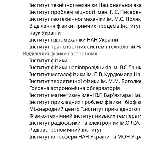
Інститут технічної механіки Національної ак
Інститут проблем міцності імені Г. С. Писаре
Інститут геотехнічної механіки ім. М.С. Поля
Відділення фізики гірничих процесів Інститу
наук України
Інститут гідромеханіки НАН України
Інститут транспортних систем і технологій 
Відділення фізики і астрономії
Інститут фізики
Інститут фізики напівпровідників ім. В.Є.Ла
Інститут металофізики ім. Г. В. Курдюмова На
Інститут теоретичної фізики ім. М.М. Боголю
Головна астрономічна обсерваторія
Інститут магнетизму імені В.Г. Бар'яхтара На
Інститут прикладних проблем фізики і біофі
Міжнародний центр "Інститут прикладної оп
Фізико-технічний інститут низьких температур
Інститут радіофізики та електроніки ім.О.Я.У
Радіоастрономічний інститут
Інститут іоносфери НАН України та МОН Укр