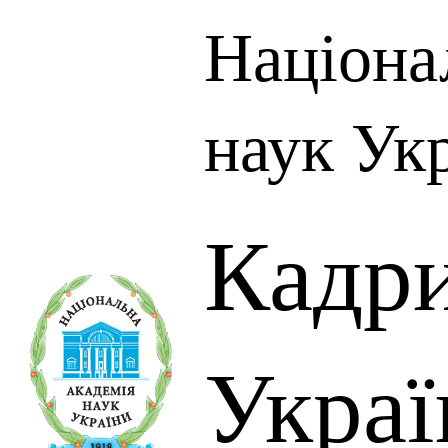
Націона
наук Ук
Кадр
Украї