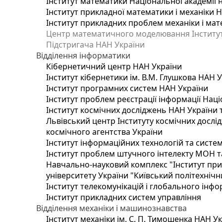
Інститут математики Національної академії 
Інститут прикладної математики і механіки 
Інститут прикладних проблем механіки і мате
Центр математичного моделювання Інституту
Підстригача НАН України
Відділення інформатики
Кібернетичний центр НАН України
Інститут кібернетики ім. В.М. Глушкова НАН 
Інститут програмних систем НАН України
Інститут проблем реєстрації інформації Наці
Інститут космічних досліджень НАН України 
Львівський центр Інституту космічних дослі
космічного агентства України
Інститут інформаційних технологій та систем
Інститут проблем штучного інтелекту МОН т
Навчально-науковий комплекс "Інститут при
університету України "Київський політехнічни
Інститут телекомунікацій і глобального інф
Інститут прикладних систем управління
Відділення механіки і машинознавства
Інститут механіки ім. С. П. Тимошенка НАН У