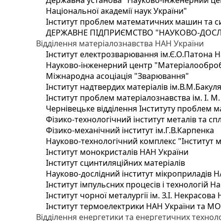
Державна установа "Науково-інженерний цен
Національної академії наук України"
Інститут проблем математичних машин та с
ДЕРЖАВНЕ ПІДПРИЄМСТВО "НАУКОВО-ДОСЛ
Відділення матеріалознавства НАН України
Інститут електрозварювання ім.Є.О.Патона Н
Науково-інженерний центр "Матеріалооброб
Міжнародна асоціація "Зварювання"
Інститут надтвердих матеріалів ім.В.М.Бакул
Інститут проблем матеріалознавства ім. І. М
Чернівецьке відділення Інституту проблем м
Фізико-технологічний інститут металів та сп
Фізико-механічний інститут ім.Г.В.Карпенка
Науково-технологічний комплекс "Інститут 
Інститут монокристалів НАН України
Інститут сцинтиляційних матеріалів
Науково-дослідний інститут мікроприладів Н
Інститут імпульсних процесів і технологій На
Інститут чорної металургії ім. З.І. Некрасова
Інститут термоелектрики НАН України та МО
Відділення енергетики та енергетичних технол