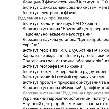
Донецький фізико-технічний інститут ім. О.О
Інститут фізики конденсованих систем імені 
Інститут електронної фізики
Відділення наук про Землю
Інститут геологічних наук НАН України
Державна установа "Науковий центр аерокос
Національної академії наук України"
Державна наукова установа “Центр проблем м
України”
Інститут геофізики ім. С.І. Субботіна НАН Укр
Карпатське відділення Інституту геофізики ім
Полтавська гравіметрична обсерваторія Інсти
Інститут географії НАН України
Інститут геохімії, мінералогії та рудоутворе
Інститут геології і геохімії горючих копалин
Інститут проблем природокористування та е
Державна установа «Науковий гідрофізичний
Державна установа "Відділення гідроакустики
Український гідрометеорологічний інститут
Науковий центр проблем моделювання в еколо