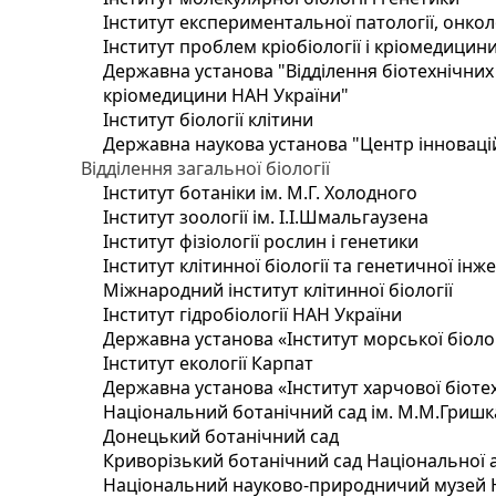
Інститут експериментальної патології, онколог
Інститут проблем кріобіології і кріомедицин
Державна установа "Відділення біотехнічних 
кріомедицини НАН України"
Інститут біології клітини
Державна наукова установа "Центр інноваці
Відділення загальної біології
Інститут ботаніки ім. М.Г. Холодного
Інститут зоології ім. І.І.Шмальгаузена
Інститут фізіології рослин і генетики
Інститут клітинної біології та генетичної інж
Міжнародний інститут клітинної біології
Інститут гідробіології НАН України
Державна установа «Інститут морської біоло
Інститут екології Карпат
Державна установа «Інститут харчової біотех
Національний ботанічний сад ім. М.М.Гришк
Донецький ботанічний сад
Криворізький ботанічний сад Національної а
Національний науково-природничий музей На