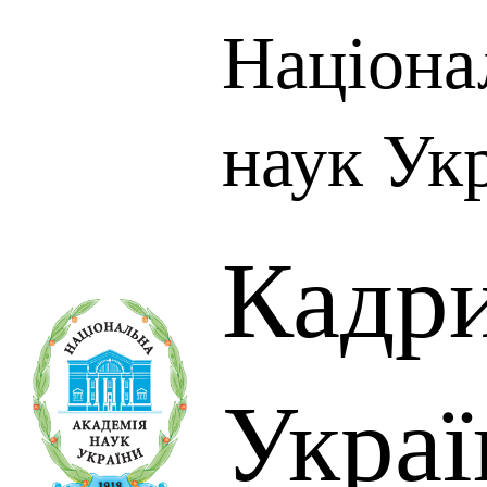
Націона
наук Ук
Кадр
Украї