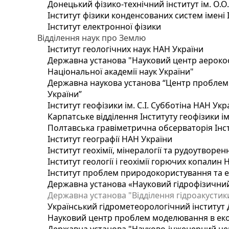
Донецький фізико-технічний інститут ім. О.О
Інститут фізики конденсованих систем імені 
Інститут електронної фізики
Відділення наук про Землю
Інститут геологічних наук НАН України
Державна установа "Науковий центр аерокос
Національної академії наук України"
Державна наукова установа “Центр проблем м
України”
Інститут геофізики ім. С.І. Субботіна НАН Укр
Карпатське відділення Інституту геофізики ім
Полтавська гравіметрична обсерваторія Інсти
Інститут географії НАН України
Інститут геохімії, мінералогії та рудоутворе
Інститут геології і геохімії горючих копалин
Інститут проблем природокористування та е
Державна установа «Науковий гідрофізичний
Державна установа "Відділення гідроакустики
Український гідрометеорологічний інститут
Науковий центр проблем моделювання в еколо