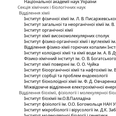
Національної академії наук України
Секція хімічних і біологічних наук
Відділення хімії
Інститут фізичної хімії ім. Л. В. Писаржевсько
Інститут загальної та неорганічної хімії ім. В
Інститут органічної хімії
Інститут хімії високомолекулярних сполук
Інститут фізико-органічної хімії і вуглехімії і
Відділення фізико-хімії горючих копалин Інсти
Інститут колоїдної хімії та хімії води ім. А. 
Фізико-хімічний інститут ім. О. В. Богатсько
Інститут хімії поверхні ім. О. О. Чуйка
Інститут біоорганічної хімії та нафтохімії ім. 
Інститут сорбції та проблем ендоекології
Інститут біоколоїдної хімії ім. Ф. Д. Овчаренк
Міжвідомче відділення електрохімічної енер
Відділення біохімії, фізіології і молекулярної біо
Інститут біохімії ім.О.В.Палладіна
Інститут фізіології ім. О.О. Богомольця НАН 
Інститут мікробіології і вірусології ім. Д.К. 
Інститут молекулярної біології і генетики