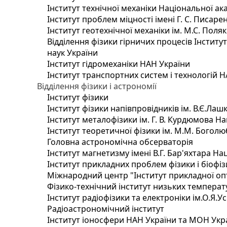
Інститут технічної механіки Національної ак
Інститут проблем міцності імені Г. С. Писаре
Інститут геотехнічної механіки ім. М.С. Поля
Відділення фізики гірничих процесів Інститу
наук України
Інститут гідромеханіки НАН України
Інститут транспортних систем і технологій 
Відділення фізики і астрономії
Інститут фізики
Інститут фізики напівпровідників ім. В.Є.Ла
Інститут металофізики ім. Г. В. Курдюмова На
Інститут теоретичної фізики ім. М.М. Боголю
Головна астрономічна обсерваторія
Інститут магнетизму імені В.Г. Бар'яхтара На
Інститут прикладних проблем фізики і біофі
Міжнародний центр "Інститут прикладної оп
Фізико-технічний інститут низьких температур
Інститут радіофізики та електроніки ім.О.Я.У
Радіоастрономічний інститут
Інститут іоносфери НАН України та МОН Укр