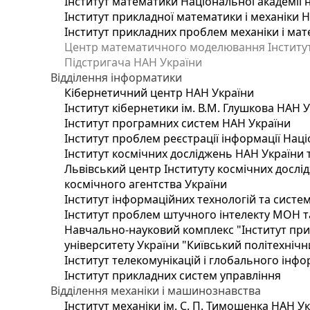
Інститут математики Національної академії 
Інститут прикладної математики і механіки 
Інститут прикладних проблем механіки і мате
Центр математичного моделювання Інституту
Підстригача НАН України
Відділення інформатики
Кібернетичний центр НАН України
Інститут кібернетики ім. В.М. Глушкова НАН 
Інститут програмних систем НАН України
Інститут проблем реєстрації інформації Наці
Інститут космічних досліджень НАН України 
Львівський центр Інституту космічних дослі
космічного агентства України
Інститут інформаційних технологій та систем
Інститут проблем штучного інтелекту МОН т
Навчально-науковий комплекс "Інститут при
університету України "Київський політехнічни
Інститут телекомунікацій і глобального інф
Інститут прикладних систем управління
Відділення механіки і машинознавства
Інститут механіки ім. С. П. Тимошенка НАН У