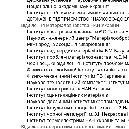
Державна установа "Науково-інженерний цен
Національної академії наук України"
Інститут проблем математичних машин та с
ДЕРЖАВНЕ ПІДПРИЄМСТВО "НАУКОВО-ДОСЛ
Відділення матеріалознавства НАН України
Інститут електрозварювання ім.Є.О.Патона Н
Науково-інженерний центр "Матеріалооброб
Міжнародна асоціація "Зварювання"
Інститут надтвердих матеріалів ім.В.М.Бакул
Інститут проблем матеріалознавства ім. І. М
Чернівецьке відділення Інституту проблем м
Фізико-технологічний інститут металів та сп
Фізико-механічний інститут ім.Г.В.Карпенка
Науково-технологічний комплекс "Інститут 
Інститут монокристалів НАН України
Інститут сцинтиляційних матеріалів
Науково-дослідний інститут мікроприладів Н
Інститут імпульсних процесів і технологій На
Інститут чорної металургії ім. З.І. Некрасова
Інститут термоелектрики НАН України та МО
Відділення енергетики та енергетичних технол