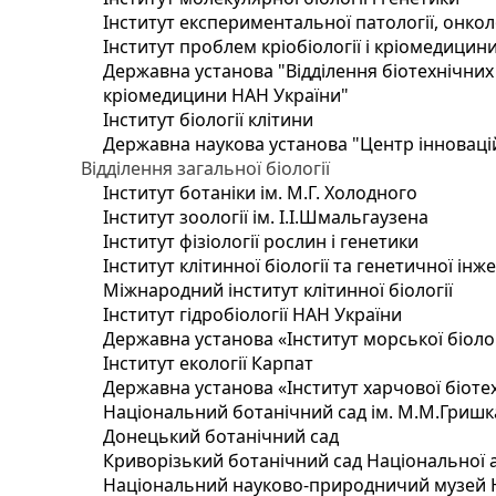
Інститут експериментальної патології, онколог
Інститут проблем кріобіології і кріомедицин
Державна установа "Відділення біотехнічних 
кріомедицини НАН України"
Інститут біології клітини
Державна наукова установа "Центр інноваці
Відділення загальної біології
Інститут ботаніки ім. М.Г. Холодного
Інститут зоології ім. І.І.Шмальгаузена
Інститут фізіології рослин і генетики
Інститут клітинної біології та генетичної інж
Міжнародний інститут клітинної біології
Інститут гідробіології НАН України
Державна установа «Інститут морської біоло
Інститут екології Карпат
Державна установа «Інститут харчової біотех
Національний ботанічний сад ім. М.М.Гришк
Донецький ботанічний сад
Криворізький ботанічний сад Національної а
Національний науково-природничий музей На