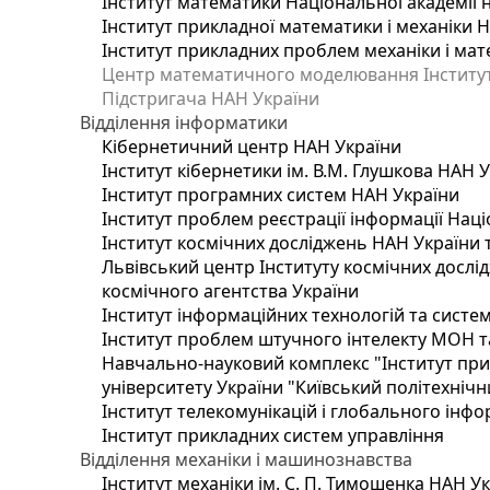
Інститут математики Національної академії 
Інститут прикладної математики і механіки 
Інститут прикладних проблем механіки і мате
Центр математичного моделювання Інституту
Підстригача НАН України
Відділення інформатики
Кібернетичний центр НАН України
Інститут кібернетики ім. В.М. Глушкова НАН 
Інститут програмних систем НАН України
Інститут проблем реєстрації інформації Наці
Інститут космічних досліджень НАН України 
Львівський центр Інституту космічних дослі
космічного агентства України
Інститут інформаційних технологій та систем
Інститут проблем штучного інтелекту МОН т
Навчально-науковий комплекс "Інститут при
університету України "Київський політехнічни
Інститут телекомунікацій і глобального інф
Інститут прикладних систем управління
Відділення механіки і машинознавства
Інститут механіки ім. С. П. Тимошенка НАН У