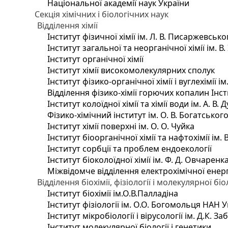
Національної академії наук України
Секція хімічних і біологічних наук
Відділення хімії
Інститут фізичної хімії ім. Л. В. Писаржевсько
Інститут загальної та неорганічної хімії ім. В
Інститут органічної хімії
Інститут хімії високомолекулярних сполук
Інститут фізико-органічної хімії і вуглехімії і
Відділення фізико-хімії горючих копалин Інсти
Інститут колоїдної хімії та хімії води ім. А. 
Фізико-хімічний інститут ім. О. В. Богатсько
Інститут хімії поверхні ім. О. О. Чуйка
Інститут біоорганічної хімії та нафтохімії ім. 
Інститут сорбції та проблем ендоекології
Інститут біоколоїдної хімії ім. Ф. Д. Овчаренк
Міжвідомче відділення електрохімічної енер
Відділення біохімії, фізіології і молекулярної біо
Інститут біохімії ім.О.В.Палладіна
Інститут фізіології ім. О.О. Богомольця НАН 
Інститут мікробіології і вірусології ім. Д.К. 
Інститут молекулярної біології і генетики