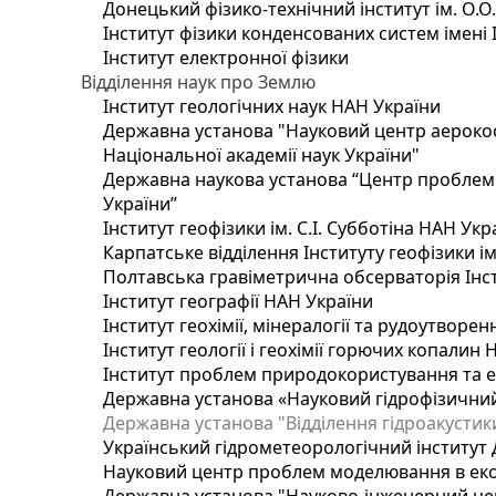
Донецький фізико-технічний інститут ім. О.О
Інститут фізики конденсованих систем імені 
Інститут електронної фізики
Відділення наук про Землю
Інститут геологічних наук НАН України
Державна установа "Науковий центр аерокос
Національної академії наук України"
Державна наукова установа “Центр проблем м
України”
Інститут геофізики ім. С.І. Субботіна НАН Укр
Карпатське відділення Інституту геофізики ім
Полтавська гравіметрична обсерваторія Інсти
Інститут географії НАН України
Інститут геохімії, мінералогії та рудоутворе
Інститут геології і геохімії горючих копалин
Інститут проблем природокористування та е
Державна установа «Науковий гідрофізичний
Державна установа "Відділення гідроакустики
Український гідрометеорологічний інститут
Науковий центр проблем моделювання в еколо