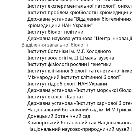
Інститут експериментальної патології, онколог
Інститут проблем кріобіології і кріомедицин
Державна установа "Відділення біотехнічних 
кріомедицини НАН України"
Інститут біології клітини
Державна наукова установа "Центр інноваці
Відділення загальної біології
Інститут ботаніки ім. М.Г. Холодного
Інститут зоології ім. І.І.Шмальгаузена
Інститут фізіології рослин і генетики
Інститут клітинної біології та генетичної інж
Міжнародний інститут клітинної біології
Інститут гідробіології НАН України
Державна установа «Інститут морської біоло
Інститут екології Карпат
Державна установа «Інститут харчової біотех
Національний ботанічний сад ім. М.М.Гришк
Донецький ботанічний сад
Криворізький ботанічний сад Національної а
Національний науково-природничий музей На