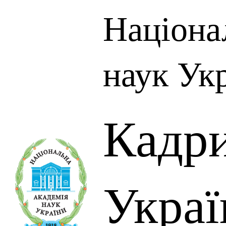
Націона
наук Ук
Кадр
Украї