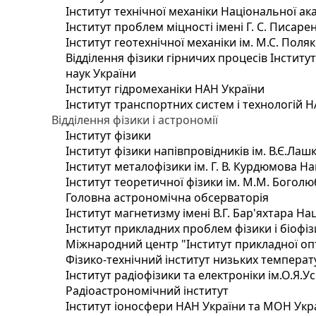
Інститут технічної механіки Національної ак
Інститут проблем міцності імені Г. С. Писаре
Інститут геотехнічної механіки ім. М.С. Поля
Відділення фізики гірничих процесів Інститу
наук України
Інститут гідромеханіки НАН України
Інститут транспортних систем і технологій 
Відділення фізики і астрономії
Інститут фізики
Інститут фізики напівпровідників ім. В.Є.Ла
Інститут металофізики ім. Г. В. Курдюмова На
Інститут теоретичної фізики ім. М.М. Боголю
Головна астрономічна обсерваторія
Інститут магнетизму імені В.Г. Бар'яхтара На
Інститут прикладних проблем фізики і біофі
Міжнародний центр "Інститут прикладної оп
Фізико-технічний інститут низьких температур
Інститут радіофізики та електроніки ім.О.Я.У
Радіоастрономічний інститут
Інститут іоносфери НАН України та МОН Укр