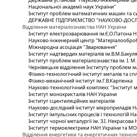
Державна установа "Науково-інженерний цен
Національної академії наук України"
Інститут проблем математичних машин та с
ДЕРЖАВНЕ ПІДПРИЄМСТВО "НАУКОВО-ДОСЛ
Відділення матеріалознавства НАН України
Інститут електрозварювання ім.Є.О.Патона Н
Науково-інженерний центр "Матеріалооброб
Міжнародна асоціація "Зварювання"
Інститут надтвердих матеріалів ім.В.М.Бакул
Інститут проблем матеріалознавства ім. І. М
Чернівецьке відділення Інституту проблем м
Фізико-технологічний інститут металів та сп
Фізико-механічний інститут ім.Г.В.Карпенка
Науково-технологічний комплекс "Інститут 
Інститут монокристалів НАН України
Інститут сцинтиляційних матеріалів
Науково-дослідний інститут мікроприладів Н
Інститут імпульсних процесів і технологій На
Інститут чорної металургії ім. З.І. Некрасова
Інститут термоелектрики НАН України та МО
Відділення енергетики та енергетичних технол