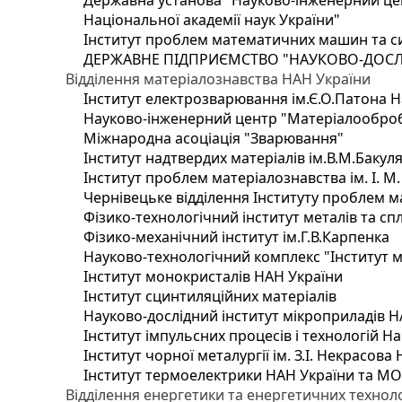
Державна установа "Науково-інженерний цен
Національної академії наук України"
Інститут проблем математичних машин та с
ДЕРЖАВНЕ ПІДПРИЄМСТВО "НАУКОВО-ДОСЛ
Відділення матеріалознавства НАН України
Інститут електрозварювання ім.Є.О.Патона Н
Науково-інженерний центр "Матеріалооброб
Міжнародна асоціація "Зварювання"
Інститут надтвердих матеріалів ім.В.М.Бакул
Інститут проблем матеріалознавства ім. І. М
Чернівецьке відділення Інституту проблем м
Фізико-технологічний інститут металів та сп
Фізико-механічний інститут ім.Г.В.Карпенка
Науково-технологічний комплекс "Інститут 
Інститут монокристалів НАН України
Інститут сцинтиляційних матеріалів
Науково-дослідний інститут мікроприладів Н
Інститут імпульсних процесів і технологій На
Інститут чорної металургії ім. З.І. Некрасова
Інститут термоелектрики НАН України та МО
Відділення енергетики та енергетичних технол