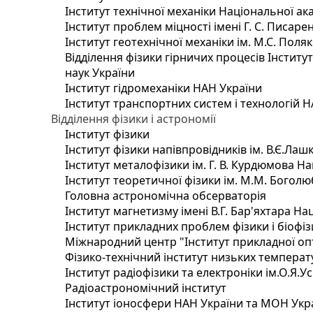
Інститут технічної механіки Національної ак
Інститут проблем міцності імені Г. С. Писаре
Інститут геотехнічної механіки ім. М.С. Поля
Відділення фізики гірничих процесів Інститу
наук України
Інститут гідромеханіки НАН України
Інститут транспортних систем і технологій 
Відділення фізики і астрономії
Інститут фізики
Інститут фізики напівпровідників ім. В.Є.Ла
Інститут металофізики ім. Г. В. Курдюмова На
Інститут теоретичної фізики ім. М.М. Боголю
Головна астрономічна обсерваторія
Інститут магнетизму імені В.Г. Бар'яхтара На
Інститут прикладних проблем фізики і біофі
Міжнародний центр "Інститут прикладної оп
Фізико-технічний інститут низьких температур
Інститут радіофізики та електроніки ім.О.Я.У
Радіоастрономічний інститут
Інститут іоносфери НАН України та МОН Укр