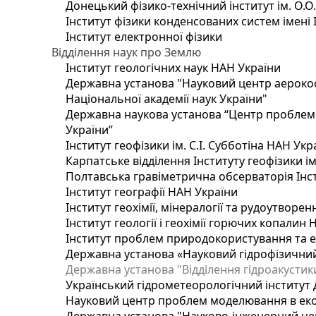
Донецький фізико-технічний інститут ім. О.О
Інститут фізики конденсованих систем імені 
Інститут електронної фізики
Відділення наук про Землю
Інститут геологічних наук НАН України
Державна установа "Науковий центр аерокос
Національної академії наук України"
Державна наукова установа “Центр проблем м
України”
Інститут геофізики ім. С.І. Субботіна НАН Укр
Карпатське відділення Інституту геофізики ім
Полтавська гравіметрична обсерваторія Інсти
Інститут географії НАН України
Інститут геохімії, мінералогії та рудоутворе
Інститут геології і геохімії горючих копалин
Інститут проблем природокористування та е
Державна установа «Науковий гідрофізичний
Державна установа "Відділення гідроакустики
Український гідрометеорологічний інститут
Науковий центр проблем моделювання в еколо