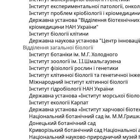
Інститут експериментальної патології, онколог
Інститут проблем кріобіології і кріомедицин
Державна установа "Відділення біотехнічних 
кріомедицини НАН України"
Інститут біології клітини
Державна наукова установа "Центр інноваці
Відділення загальної біології
Інститут ботаніки ім. М.Г. Холодного
Інститут зоології ім. І.І.Шмальгаузена
Інститут фізіології рослин і генетики
Інститут клітинної біології та генетичної інж
Міжнародний інститут клітинної біології
Інститут гідробіології НАН України
Державна установа «Інститут морської біоло
Інститут екології Карпат
Державна установа «Інститут харчової біотех
Національний ботанічний сад ім. М.М.Гришк
Донецький ботанічний сад
Криворізький ботанічний сад Національної а
Національний науково-природничий музей На