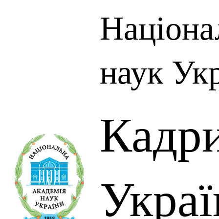
Націона
наук Ук
Кадр
Украї