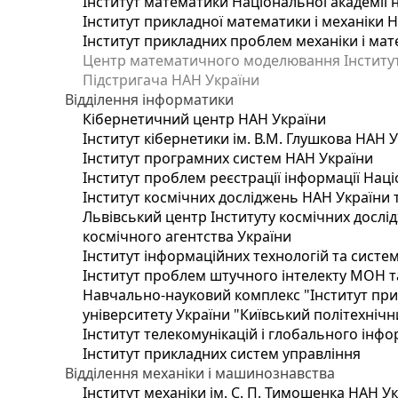
Інститут математики Національної академії 
Інститут прикладної математики і механіки 
Інститут прикладних проблем механіки і мате
Центр математичного моделювання Інституту
Підстригача НАН України
Відділення інформатики
Кібернетичний центр НАН України
Інститут кібернетики ім. В.М. Глушкова НАН 
Інститут програмних систем НАН України
Інститут проблем реєстрації інформації Наці
Інститут космічних досліджень НАН України 
Львівський центр Інституту космічних дослі
космічного агентства України
Інститут інформаційних технологій та систем
Інститут проблем штучного інтелекту МОН т
Навчально-науковий комплекс "Інститут при
університету України "Київський політехнічни
Інститут телекомунікацій і глобального інф
Інститут прикладних систем управління
Відділення механіки і машинознавства
Інститут механіки ім. С. П. Тимошенка НАН У