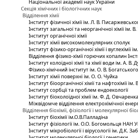
Національної академії наук України
Секція хімічних і біологічних наук
Відділення хімії
Інститут фізичної хімії ім. Л. В. Писаржевсько
Інститут загальної та неорганічної хімії ім. В
Інститут органічної хімії
Інститут хімії високомолекулярних сполук
Інститут фізико-органічної хімії і вуглехімії і
Відділення фізико-хімії горючих копалин Інсти
Інститут колоїдної хімії та хімії води ім. А. 
Фізико-хімічний інститут ім. О. В. Богатсько
Інститут хімії поверхні ім. О. О. Чуйка
Інститут біоорганічної хімії та нафтохімії ім. 
Інститут сорбції та проблем ендоекології
Інститут біоколоїдної хімії ім. Ф. Д. Овчаренк
Міжвідомче відділення електрохімічної енер
Відділення біохімії, фізіології і молекулярної біо
Інститут біохімії ім.О.В.Палладіна
Інститут фізіології ім. О.О. Богомольця НАН 
Інститут мікробіології і вірусології ім. Д.К. 
Інститут молекулярної біології і генетики