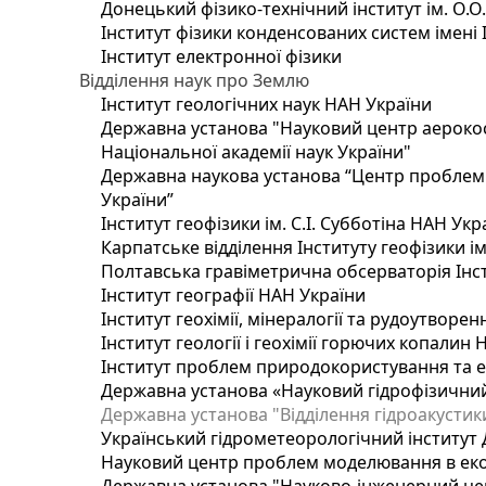
Донецький фізико-технічний інститут ім. О.О
Інститут фізики конденсованих систем імені 
Інститут електронної фізики
Відділення наук про Землю
Інститут геологічних наук НАН України
Державна установа "Науковий центр аерокос
Національної академії наук України"
Державна наукова установа “Центр проблем м
України”
Інститут геофізики ім. С.І. Субботіна НАН Укр
Карпатське відділення Інституту геофізики ім
Полтавська гравіметрична обсерваторія Інсти
Інститут географії НАН України
Інститут геохімії, мінералогії та рудоутворе
Інститут геології і геохімії горючих копалин
Інститут проблем природокористування та е
Державна установа «Науковий гідрофізичний
Державна установа "Відділення гідроакустики
Український гідрометеорологічний інститут
Науковий центр проблем моделювання в еколо