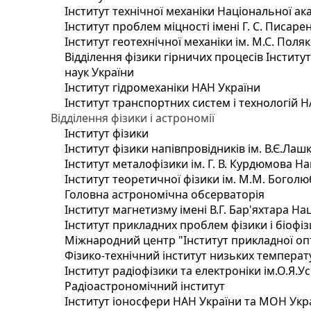
Інститут технічної механіки Національної ак
Інститут проблем міцності імені Г. С. Писаре
Інститут геотехнічної механіки ім. М.С. Поля
Відділення фізики гірничих процесів Інститу
наук України
Інститут гідромеханіки НАН України
Інститут транспортних систем і технологій 
Відділення фізики і астрономії
Інститут фізики
Інститут фізики напівпровідників ім. В.Є.Ла
Інститут металофізики ім. Г. В. Курдюмова На
Інститут теоретичної фізики ім. М.М. Боголю
Головна астрономічна обсерваторія
Інститут магнетизму імені В.Г. Бар'яхтара На
Інститут прикладних проблем фізики і біофі
Міжнародний центр "Інститут прикладної оп
Фізико-технічний інститут низьких температур
Інститут радіофізики та електроніки ім.О.Я.У
Радіоастрономічний інститут
Інститут іоносфери НАН України та МОН Укр