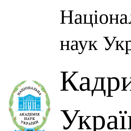
Націона
наук Ук
Кадр
Украї