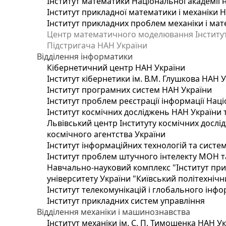
Інститут математики Національної академії 
Інститут прикладної математики і механіки 
Інститут прикладних проблем механіки і мате
Центр математичного моделювання Інституту
Підстригача НАН України
Відділення інформатики
Кібернетичний центр НАН України
Інститут кібернетики ім. В.М. Глушкова НАН 
Інститут програмних систем НАН України
Інститут проблем реєстрації інформації Наці
Інститут космічних досліджень НАН України 
Львівський центр Інституту космічних дослі
космічного агентства України
Інститут інформаційних технологій та систем
Інститут проблем штучного інтелекту МОН т
Навчально-науковий комплекс "Інститут при
університету України "Київський політехнічни
Інститут телекомунікацій і глобального інф
Інститут прикладних систем управління
Відділення механіки і машинознавства
Інститут механіки ім. С. П. Тимошенка НАН У