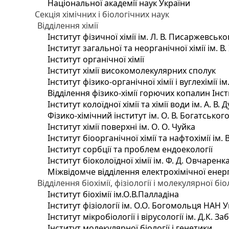
Національної академії наук України
Секція хімічних і біологічних наук
Відділення хімії
Інститут фізичної хімії ім. Л. В. Писаржевсько
Інститут загальної та неорганічної хімії ім. В
Інститут органічної хімії
Інститут хімії високомолекулярних сполук
Інститут фізико-органічної хімії і вуглехімії і
Відділення фізико-хімії горючих копалин Інсти
Інститут колоїдної хімії та хімії води ім. А. 
Фізико-хімічний інститут ім. О. В. Богатсько
Інститут хімії поверхні ім. О. О. Чуйка
Інститут біоорганічної хімії та нафтохімії ім. 
Інститут сорбції та проблем ендоекології
Інститут біоколоїдної хімії ім. Ф. Д. Овчаренк
Міжвідомче відділення електрохімічної енер
Відділення біохімії, фізіології і молекулярної біо
Інститут біохімії ім.О.В.Палладіна
Інститут фізіології ім. О.О. Богомольця НАН 
Інститут мікробіології і вірусології ім. Д.К. 
Інститут молекулярної біології і генетики