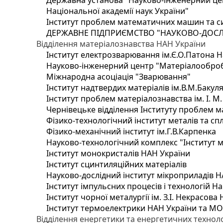
Державна установа "Науково-інженерний цен
Національної академії наук України"
Інститут проблем математичних машин та с
ДЕРЖАВНЕ ПІДПРИЄМСТВО "НАУКОВО-ДОСЛ
Відділення матеріалознавства НАН України
Інститут електрозварювання ім.Є.О.Патона Н
Науково-інженерний центр "Матеріалооброб
Міжнародна асоціація "Зварювання"
Інститут надтвердих матеріалів ім.В.М.Бакул
Інститут проблем матеріалознавства ім. І. М
Чернівецьке відділення Інституту проблем м
Фізико-технологічний інститут металів та сп
Фізико-механічний інститут ім.Г.В.Карпенка
Науково-технологічний комплекс "Інститут 
Інститут монокристалів НАН України
Інститут сцинтиляційних матеріалів
Науково-дослідний інститут мікроприладів Н
Інститут імпульсних процесів і технологій На
Інститут чорної металургії ім. З.І. Некрасова
Інститут термоелектрики НАН України та МО
Відділення енергетики та енергетичних технол