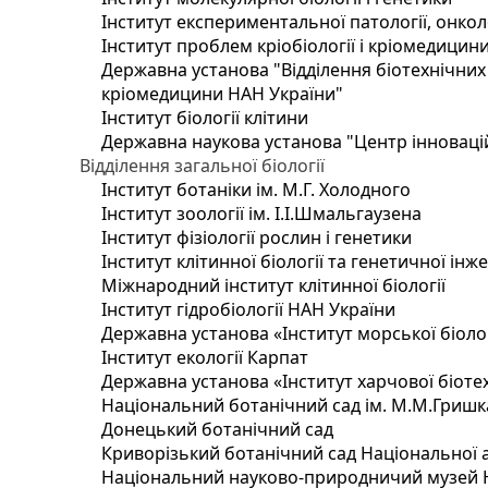
Інститут експериментальної патології, онколог
Інститут проблем кріобіології і кріомедицин
Державна установа "Відділення біотехнічних 
кріомедицини НАН України"
Інститут біології клітини
Державна наукова установа "Центр інноваці
Відділення загальної біології
Інститут ботаніки ім. М.Г. Холодного
Інститут зоології ім. І.І.Шмальгаузена
Інститут фізіології рослин і генетики
Інститут клітинної біології та генетичної інж
Міжнародний інститут клітинної біології
Інститут гідробіології НАН України
Державна установа «Інститут морської біоло
Інститут екології Карпат
Державна установа «Інститут харчової біотех
Національний ботанічний сад ім. М.М.Гришк
Донецький ботанічний сад
Криворізький ботанічний сад Національної а
Національний науково-природничий музей На