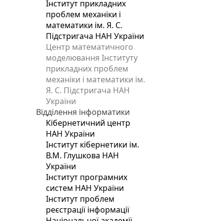
Інститут прикладних
проблем механіки і
математики ім. Я. С.
Підстригача НАН України
Центр математичного
моделювання Інституту
прикладних проблем
механіки і математики ім.
Я. С. Підстригача НАН
України
Відділення інформатики
Кібернетичний центр
НАН України
Інститут кібернетики ім.
В.М. Глушкова НАН
України
Інститут програмних
систем НАН України
Інститут проблем
реєстрації інформації
Національної академії