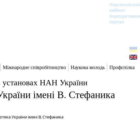
Персональни
кабінет
Корпоративн
портал
Міжнародне співробітництво
Наукова молодь
Профспілка
в установах НАН України
України імені В. Стефаника
отека України імені В. Стефаника