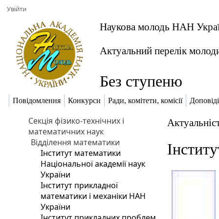
Увійти
Наукова молодь НАН Укра
Актуальний перелік молод
Без ступеню
Повідомлення
Конкурси
Ради, комітети, комісії
Доповіді
Секція фізико-технічних і
Актуальніст
математичних наук
Відділення математики
Інститу
Інститут математики
Національної академії наук
України
Інститут прикладної
математики і механіки НАН
України
Інститут прикладних проблем