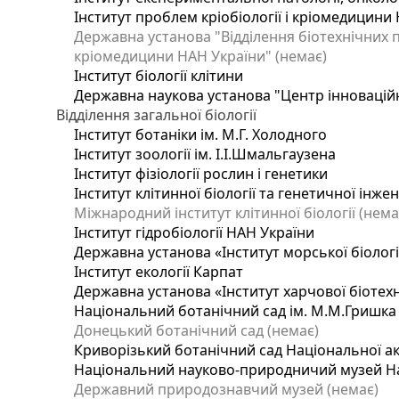
Інститут проблем кріобіології і кріомедицини 
Державна установа "Відділення біотехнічних п
кріомедицини НАН України" (немає)
Інститут біології клітини
Державна наукова установа "Центр інновацій
Відділення загальної біології
Інститут ботаніки ім. М.Г. Холодного
Інститут зоології ім. І.І.Шмальгаузена
Інститут фізіології рослин і генетики
Інститут клітинної біології та генетичної інже
Міжнародний інститут клітинної біології (нема
Інститут гідробіології НАН України
Державна установа «Інститут морської біологі
Інститут екології Карпат
Державна установа «Інститут харчової біотехн
Національний ботанічний сад ім. М.М.Гришка
Донецький ботанічний сад (немає)
Криворізький ботанічний сад Національної ак
Національний науково-природничий музей Нац
Державний природознавчий музей (немає)