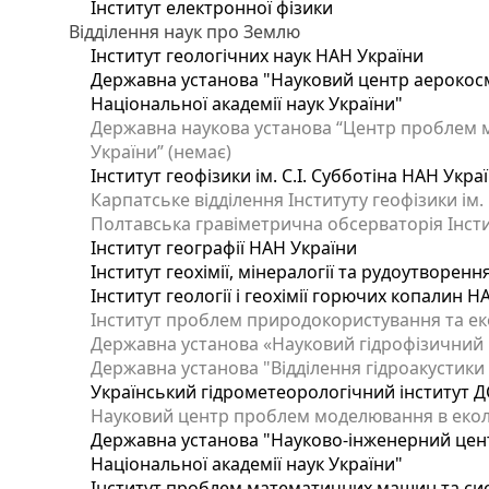
Інститут електронної фізики
Відділення наук про Землю
Інститут геологічних наук НАН України
Державна установа "Науковий центр аерокосмі
Національної академії наук України"
Державна наукова установа “Центр проблем мо
України” (немає)
Інститут геофізики ім. С.І. Субботіна НАН Укра
Карпатське відділення Інституту геофізики ім.
Полтавська гравіметрична обсерваторія Інститу
Інститут географії НАН України
Інститут геохімії, мінералогії та рудоутворен
Інститут геології і геохімії горючих копалин 
Інститут проблем природокористування та еко
Державна установа «Науковий гідрофізичний ц
Державна установа "Відділення гідроакустики І
Український гідрометеорологічний інститут Д
Науковий центр проблем моделювання в еколог
Державна установа "Науково-інженерний цент
Національної академії наук України"
Інститут проблем математичних машин та си