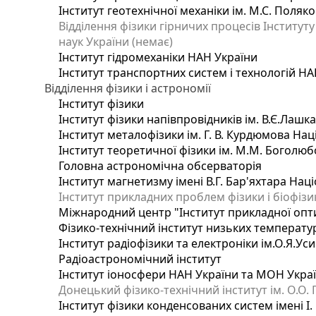
Інститут геотехнічної механіки ім. М.С. Поляк
Відділення фізики гірничих процесів Інституту
наук України (немає)
Інститут гідромеханіки НАН України
Інститут транспортних систем і технологій НА
Відділення фізики і астрономії
Інститут фізики
Інститут фізики напівпровідників ім. В.Є.Лашк
Інститут металофізики ім. Г. В. Курдюмова Нац
Інститут теоретичної фізики ім. М.М. Боголюб
Головна астрономічна обсерваторія
Інститут магнетизму імені В.Г. Бар'яхтара Нац
Інститут прикладних проблем фізики і біофізи
Міжнародний центр "Інститут прикладної опт
Фізико-технічний інститут низьких температур 
Інститут радіофізики та електроніки ім.О.Я.Ус
Радіоастрономічний інститут
Інститут іоносфери НАН України та МОН Укра
Донецький фізико-технічний інститут ім. О.О. 
Інститут фізики конденсованих систем імені І