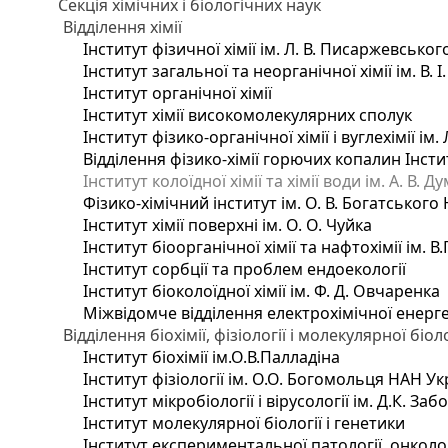
Секція хімічних і біологічних наук
Відділення хімії
Інститут фізичної хімії ім. Л. В. Писаржевськог
Інститут загальної та неорганічної хімії ім. В. 
Інститут органічної хімії
Інститут хімії високомолекулярних сполук
Інститут фізико-органічної хімії і вуглехімії ім
Відділення фізико-хімії горючих копалин Інстит
Інститут колоїдної хімії та хімії води ім. А. В.
Фізико-хімічний інститут ім. О. В. Богатського
Інститут хімії поверхні ім. О. О. Чуйка
Інститут біоорганічної хімії та нафтохімії ім. В
Інститут сорбції та проблем ендоекології
Інститут біоколоїдної хімії ім. Ф. Д. Овчаренка
Міжвідомче відділення електрохімічної енерг
Відділення біохімії, фізіології і молекулярної біоло
Інститут біохімії ім.О.В.Палладіна
Інститут фізіології ім. О.О. Богомольця НАН Ук
Інститут мікробіології і вірусології ім. Д.К. З
Інститут молекулярної біології і генетики
Інститут експериментальної патології, онкологі