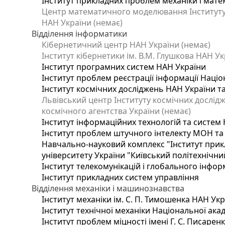
Інститут прикладних проблем механіки і матем
Центр математичного моделювання Інституту п
НАН України (немає)
Відділення інформатики
Кібернетичний центр НАН України (немає)
Інститут кібернетики ім. В.М. Глушкова НАН Ук
Інститут програмних систем НАН України
Інститут проблем реєстрації інформації Націо
Інститут космічних досліджень НАН України т
Львівський центр Інституту космічних дослід
космічного агентства України (немає)
Інститут інформаційних технологій та систем 
Інститут проблем штучного інтелекту МОН та
Навчально-науковий комплекс "Інститут прик
університету України "Київський політехнічний
Інститут телекомунікацій і глобального інфо
Інститут прикладних систем управління
Відділення механіки і машинознавства
Інститут механіки ім. С. П. Тимошенка НАН Ук
Інститут технічної механіки Національної ака
Інститут проблем міцності імені Г. С. Писарен