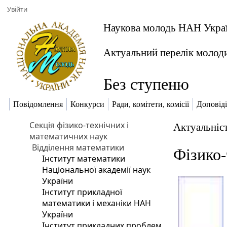
Увійти
Наукова молодь НАН Укра
Актуальний перелік молод
Без ступеню
Повідомлення
Конкурси
Ради, комітети, комісії
Доповіді
Секція фізико-технічних і
Актуальніст
математичних наук
Відділення математики
Фізико-
Інститут математики
Національної академії наук
України
Інститут прикладної
математики і механіки НАН
України
Інститут прикладних проблем