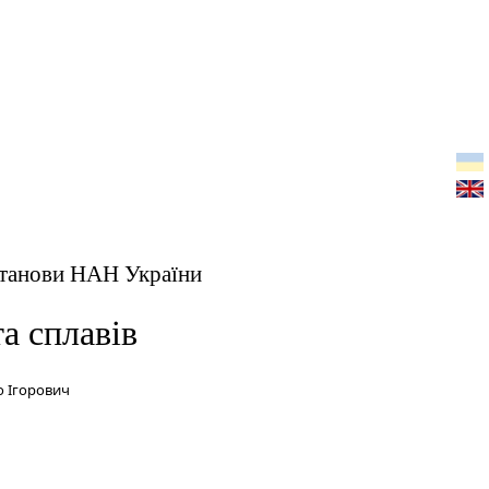
установи НАН України
а сплавів
 Ігорович