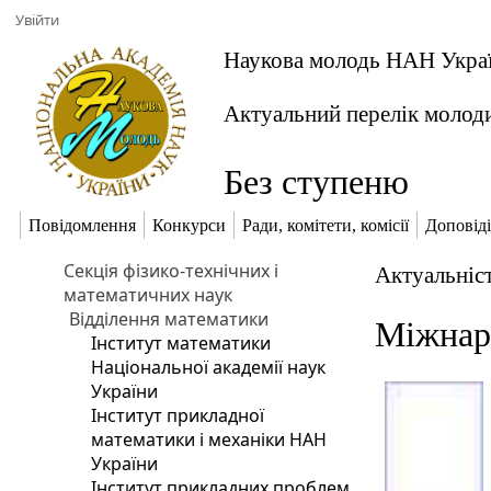
Увійти
Наукова молодь НАН Укра
Актуальний перелік молод
Без ступеню
Повідомлення
Конкурси
Ради, комітети, комісії
Доповіді
Секція фізико-технічних і
Актуальніст
математичних наук
Відділення математики
Міжнаро
Інститут математики
Національної академії наук
України
Інститут прикладної
математики і механіки НАН
України
Інститут прикладних проблем