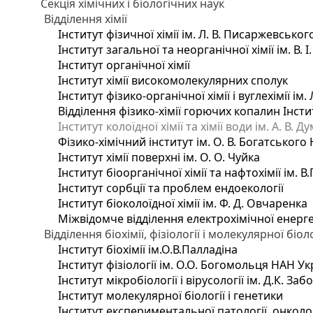
Секція хімічних і біологічних наук
Відділення хімії
Інститут фізичної хімії ім. Л. В. Писаржевськог
Інститут загальної та неорганічної хімії ім. В. 
Інститут органічної хімії
Інститут хімії високомолекулярних сполук
Інститут фізико-органічної хімії і вуглехімії ім
Відділення фізико-хімії горючих копалин Інстит
Інститут колоїдної хімії та хімії води ім. А. В.
Фізико-хімічний інститут ім. О. В. Богатського
Інститут хімії поверхні ім. О. О. Чуйка
Інститут біоорганічної хімії та нафтохімії ім. В
Інститут сорбції та проблем ендоекології
Інститут біоколоїдної хімії ім. Ф. Д. Овчаренка
Міжвідомче відділення електрохімічної енерг
Відділення біохімії, фізіології і молекулярної біоло
Інститут біохімії ім.О.В.Палладіна
Інститут фізіології ім. О.О. Богомольця НАН Ук
Інститут мікробіології і вірусології ім. Д.К. З
Інститут молекулярної біології і генетики
Інститут експериментальної патології, онкологі