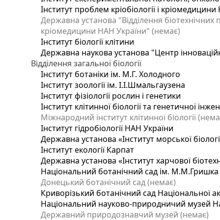
Інститут проблем кріобіології і кріомедицини 
Державна установа "Відділення біотехнічних п
кріомедицини НАН України" (немає)
Інститут біології клітини
Державна наукова установа "Центр інновацій
Відділення загальної біології
Інститут ботаніки ім. М.Г. Холодного
Інститут зоології ім. І.І.Шмальгаузена
Інститут фізіології рослин і генетики
Інститут клітинної біології та генетичної інже
Міжнародний інститут клітинної біології (нема
Інститут гідробіології НАН України
Державна установа «Інститут морської біологі
Інститут екології Карпат
Державна установа «Інститут харчової біотехн
Національний ботанічний сад ім. М.М.Гришка
Донецький ботанічний сад (немає)
Криворізький ботанічний сад Національної ак
Національний науково-природничий музей Нац
Державний природознавчий музей (немає)