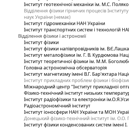
Інститут геотехнічної механіки ім. М.С. Поляк
Відділення фізики гірничих процесів Інституту
наук України (немає)
Інститут гідромеханіки НАН України
Інститут транспортних систем і технологій НА
Відділення фізики і астрономії
Інститут фізики
Інститут фізики напівпровідників ім. В.Є.Лашк
Інститут металофізики ім. Г. В. Курдюмова Нац
Інститут теоретичної фізики ім. М.М. Боголюб
Головна астрономічна обсерваторія
Інститут магнетизму імені В.Г. Бар'яхтара Нац
Інститут прикладних проблем фізики і біофізи
Міжнародний центр "Інститут прикладної опт
Фізико-технічний інститут низьких температур 
Інститут радіофізики та електроніки ім.О.Я.Ус
Радіоастрономічний інститут
Інститут іоносфери НАН України та МОН Укра
Донецький фізико-технічний інститут ім. О.О. 
Інститут фізики конденсованих систем імені І