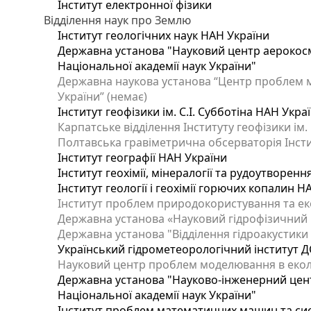
Інститут електронної фізики
Відділення наук про Землю
Інститут геологічних наук НАН України
Державна установа "Науковий центр аерокосмі
Національної академії наук України"
Державна наукова установа “Центр проблем мо
України” (немає)
Інститут геофізики ім. С.І. Субботіна НАН Укра
Карпатське відділення Інституту геофізики ім.
Полтавська гравіметрична обсерваторія Інститу
Інститут географії НАН України
Інститут геохімії, мінералогії та рудоутворен
Інститут геології і геохімії горючих копалин 
Інститут проблем природокористування та еко
Державна установа «Науковий гідрофізичний ц
Державна установа "Відділення гідроакустики І
Український гідрометеорологічний інститут Д
Науковий центр проблем моделювання в еколог
Державна установа "Науково-інженерний цент
Національної академії наук України"
Інститут проблем математичних машин та си