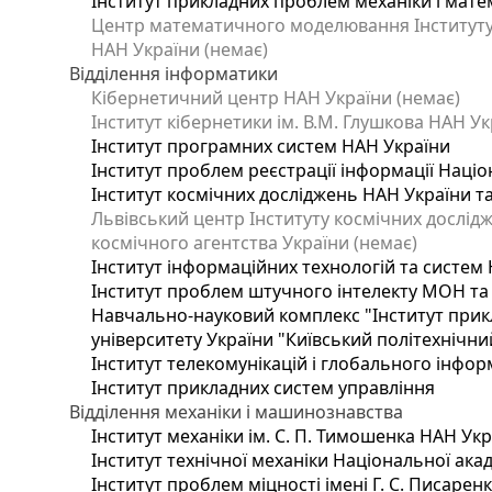
Інститут прикладних проблем механіки і матем
Центр математичного моделювання Інституту п
НАН України (немає)
Відділення інформатики
Кібернетичний центр НАН України (немає)
Інститут кібернетики ім. В.М. Глушкова НАН Ук
Інститут програмних систем НАН України
Інститут проблем реєстрації інформації Націо
Інститут космічних досліджень НАН України т
Львівський центр Інституту космічних дослід
космічного агентства України (немає)
Інститут інформаційних технологій та систем 
Інститут проблем штучного інтелекту МОН та
Навчально-науковий комплекс "Інститут прик
університету України "Київський політехнічний
Інститут телекомунікацій і глобального інфо
Інститут прикладних систем управління
Відділення механіки і машинознавства
Інститут механіки ім. С. П. Тимошенка НАН Ук
Інститут технічної механіки Національної ака
Інститут проблем міцності імені Г. С. Писарен